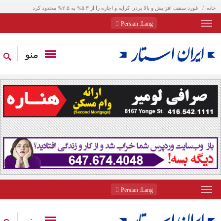
خانه
فورد سقف افزایش و بالا بردن کرایه و اجاره را از ۵.۳% به ۲.۵% محدود کرد
: Persian
Lang
منو
: Persian
Lang
منو