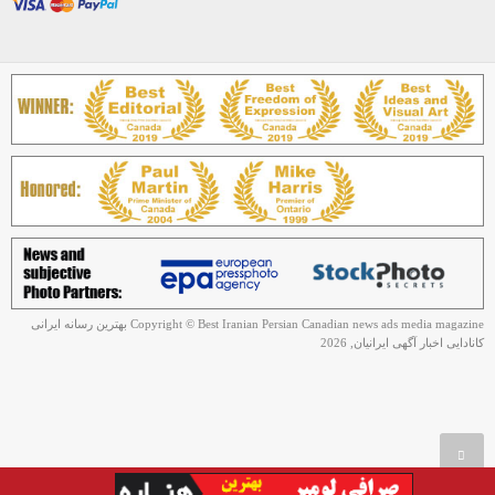
Copyright © Best Iranian Persian Canadian news ads media magazine بهترین رسانه ایرانی
کانادایی اخبار آگهی ایرانیان, 2026