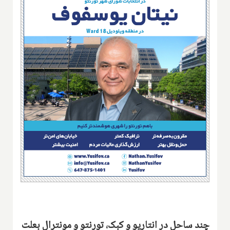
چند ساحل در انتاریو و کبک، تورنتو و مونترال بعلت