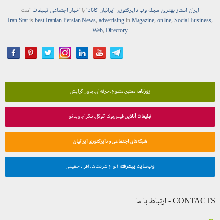
ایران استار
بهترین
مجله
وب
دایرکتوری
ایرانیان کانادا
با
اخبار
اجتماعی
تبلیغات
است
Iran Star
is
best Iranian Persian
News
,
advertising
in
Magazine
,
online
,
Social Business
,
Web
,
Directory
روزنامه
معتبر، متنوع، حرفه‌ای، بدون گرایش
تبلیغات آنلاین
فیس‌بوک، گوگل، تلگرام، ویدئو
شبکه‌های اجتماعی و دایرکتوری ایرانیان
وب‌سایت پیشرفته
انواع شرکت‌ها، افراد حقیقی
CONTACTS - ارتباط با ما