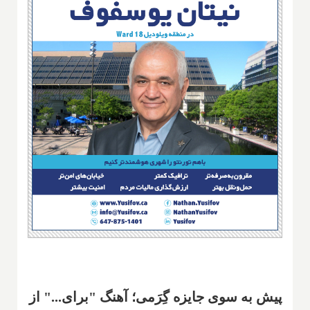
پیش به سوی جایزه گِرَمی؛ آهنگ "برای..." از