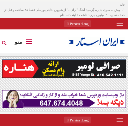
خانه
پیش به سوی جایزه گِرَمی؛ آهنگ "برای..." از شروین حاجی‌پور طی فقط ۴۸ ساعت و قبل از
حذف شدن، ۴۰ میلیون بازدید داشت + لینک ثبت نام
: Persian
Lang
منو
: Persian
Lang