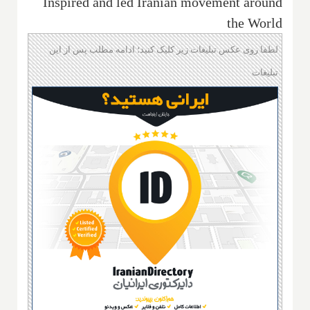
Inspired and led Iranian movement around
the World
لطفا روی عکس تبلیغات زیر کلیک کنید؛ ادامه مطلب پس از این
تبلیغات