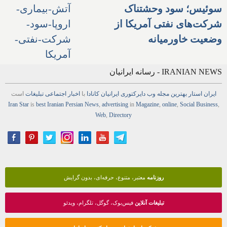
سوئیس؛ سود وحشتناک
شرکت‌های نفتی آمریکا از
وضعیت خاورمیانه
IRANIAN NEWS - رسانه ایرانیان
ایران استار
بهترین
مجله
وب
دایرکتوری
ایرانیان کانادا
با
اخبار
اجتماعی
تبلیغات
است
Iran Star
is
best Iranian Persian
News
,
advertising
in
Magazine
,
online
,
Social Business
,
Web
,
Directory
روزنامه
معتبر، متنوع، حرفه‌ای، بدون گرایش
تبلیغات آنلاین
فیس‌بوک، گوگل، تلگرام، ویدئو