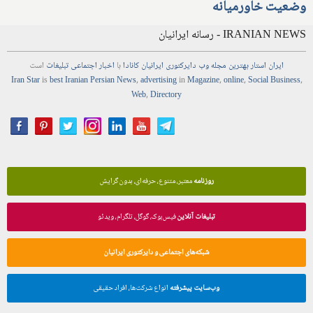
وضعیت خاورمیانه
IRANIAN NEWS - رسانه ایرانیان
ایران استار
بهترین
مجله
وب
دایرکتوری
ایرانیان کانادا
با
اخبار
اجتماعی
تبلیغات
است
Iran Star
is
best Iranian Persian
News
,
advertising
in
Magazine
,
online
,
Social Business
,
Web
,
Directory
روزنامه
معتبر، متنوع، حرفه‌ای، بدون گرایش
تبلیغات آنلاین
فیس‌بوک، گوگل، تلگرام، ویدئو
شبکه‌های اجتماعی و دایرکتوری ایرانیان
وب‌سایت پیشرفته
انواع شرکت‌ها، افراد حقیقی