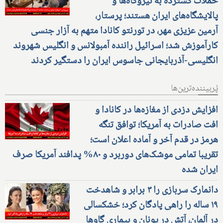
حملات گسترده به نیروگاه‌ها و
پالایشگاه‌های ایران هستند؛ پرستار،
آرمین عزیزی مهر، در تورنتو کانادا متهم به آزار جنسی
کارآموزش شد؛ اسرائیل راننده آمبولانس و انگلیس شهروند
انگلیسی-آذربایجانی جاسوس ایران را دستگیر کردند
پُربیننده‌ترین‌ها
افزایش دزدی از مغازه‌ها در کانادا و
افت صادرات به آمریکا؛ توافق تنگه
هرمز در قدم آخر و آماده اعلان است؛
تقریبا تمامی موشک‌های دوربرد و ۸۰% پدافند آمریکا صرف
ایران شده
دانمارک سربازی را ۳ برابر و شاهدخت
۱۹ ساله را راهی پادگان کرد؛ خشکسالی
در آلمان، آتش در یونان و بیماری گاوها