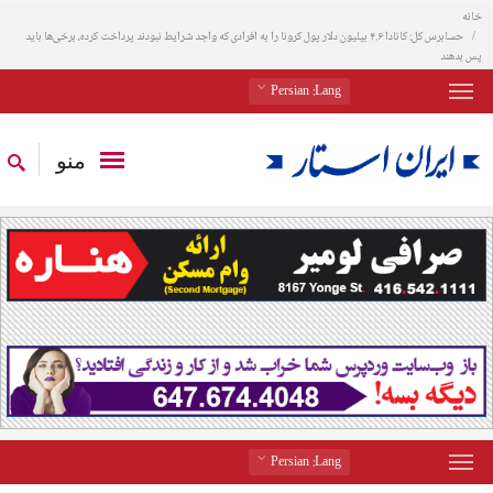
خانه
حسابرس کل: کانادا ۴.۶ بیلیون دلار پول کرونا را به افرادی که واجد شرایط نبودند پرداخت کرده، برخی‌ها باید
پس بدهند
: Persian
Lang
منو
: Persian
Lang