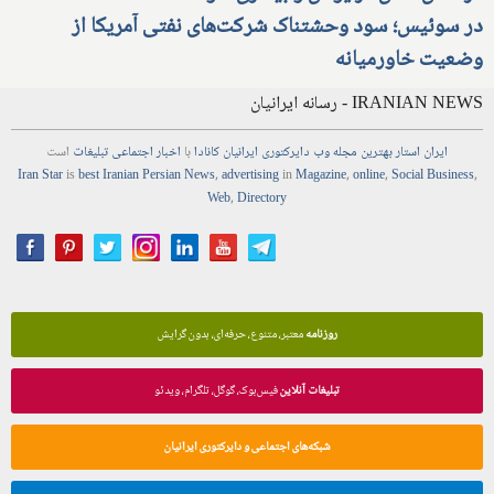
در سوئیس؛ سود وحشتناک شرکت‌های نفتی آمریکا از
وضعیت خاورمیانه
IRANIAN NEWS - رسانه ایرانیان
ایران استار
بهترین
مجله
وب
دایرکتوری
ایرانیان کانادا
با
اخبار
اجتماعی
تبلیغات
است
Iran Star
is
best Iranian Persian
News
,
advertising
in
Magazine
,
online
,
Social Business
,
Web
,
Directory
روزنامه
معتبر، متنوع، حرفه‌ای، بدون گرایش
تبلیغات آنلاین
فیس‌بوک، گوگل، تلگرام، ویدئو
شبکه‌های اجتماعی و دایرکتوری ایرانیان