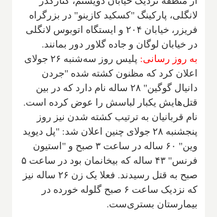
از منطقه نزدیک خیابان دویستم، کنارگذر
لانگلی، پارکینگ "کسکید کازینو" در بزرگراه
فریزر، خیابان ۲۰۴ و ایستگاه اتوبوس لانگلی
در خیابان لوگان و جاده گلاور دور بمانند.
به روز رسانی:
پلیس روز سه‌شنبه ۲۶ جولای
اعلان کرد که مظنون کشته شده "جردن
دانیال گوگین" ۲۸ ساله نام دارد که در بین
قتل‌هایش یکبار لباسش را عوض کرده است.
نام قربانیان به ترتیب کشته شدن نیز روز
پنجشنبه ۲۸ جولای چنین اعلان شد: "پل دیوید
وین" ۶۰ ساله در ساعت ۳ صبح و "استیون
فرنس" ۴۳ ساله که بیخانمان بود در ساعت ۵
صبح به قتل رسیدند. فعلا یک زن ۲۶ ساله نیز
که نزدیک ساعت ۶ صبح گلوله خورده در
بیمارستان بستری‌ست.