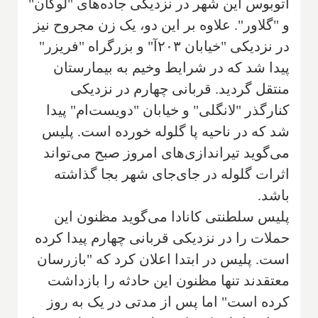
اتوبوس این شهر در نزدیکی جاده‌های "لوگان"
و "گلاور". علاوه بر این دو، یک زن مجروح نیز
در نزدیکی "خیابان ۲۰۳آ" و بزرگراه "فریزر"
پیدا شد که در شرایط وخیم به بیمارستان
منتقل گردید. قربانی چهارم در نزدیکی
کنارگذر "لانگلی" و خیابان "دویست‌ام" پیدا
شد که در ناحیه پا گلوله خورده است. پلیس
می‌گوید تیراندازی‌های امروز صبح می‌تواند
اثرات گلوله در جای‌جای شهر بجا گذاشته
باشد.
پلیس سلطنتی کانادا می‌گوید مظنون این
حملات را در نزدیکی قربانی چهارم پیدا کرده
است. پلیس در ابتدا اعلان کرد که "بازرسان
معتقدند تنها مظنون این حادثه را بازداشت
کرده است" اما پس از مدتی در یک به روز