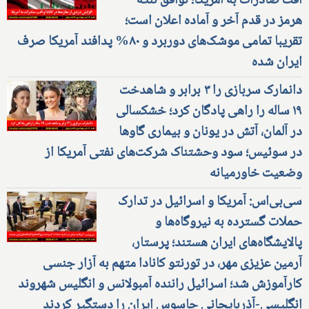
افت صادرات به آمریکا؛ توافق تنگه
هرمز در قدم آخر و آماده اعلان است؛
تقریبا تمامی موشک‌های دوربرد و ۸۰% پدافند آمریکا صرف
ایران شده
دانمارک سربازی را ۳ برابر و شاهدخت
۱۹ ساله را راهی پادگان کرد؛ خشکسالی
در آلمان، آتش در یونان و بیماری گاوها
در سوئیس؛ سود وحشتناک شرکت‌های نفتی آمریکا از
وضعیت خاورمیانه
سی‌بی‌اس: آمریکا و اسرائیل در تدارک
حملات گسترده به نیروگاه‌ها و
پالایشگاه‌های ایران هستند؛ پرستار،
آرمین عزیزی مهر، در تورنتو کانادا متهم به آزار جنسی
کارآموزش شد؛ اسرائیل راننده آمبولانس و انگلیس شهروند
انگلیسی-آذربایجانی جاسوس ایران را دستگیر کردند