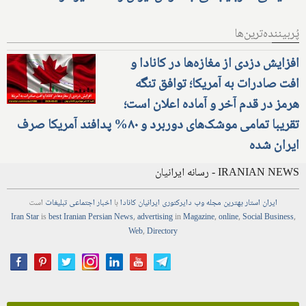
پُربیننده‌ترین‌ها
افزایش دزدی از مغازه‌ها در کانادا و
افت صادرات به آمریکا؛ توافق تنگه
هرمز در قدم آخر و آماده اعلان است؛
تقریبا تمامی موشک‌های دوربرد و ۸۰% پدافند آمریکا صرف
ایران شده
IRANIAN NEWS - رسانه ایرانیان
ایران استار
بهترین
مجله
وب
دایرکتوری
ایرانیان کانادا
با
اخبار
اجتماعی
تبلیغات
است
Iran Star
is
best Iranian Persian
News
,
advertising
in
Magazine
,
online
,
Social Business
,
Web
,
Directory