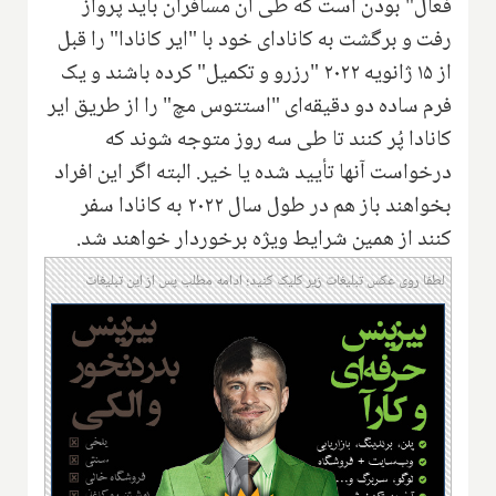
فعال" بودن است که طی آن مسافران باید پرواز
رفت و برگشت به کانادای خود با "ایر کانادا" را قبل
از ۱۵ ژانویه ۲۰۲۲ "رزرو و تکمیل" کرده باشند و یک
فرم ساده دو دقیقه‌ای "استتوس مچ" را از طریق ایر
کانادا پُر کنند تا طی سه روز متوجه شوند که
درخواست آنها تأیید شده یا خیر. البته اگر این افراد
بخواهند باز هم در طول سال ۲۰۲۲ به کانادا سفر
کنند از همین شرایط ویژه برخوردار خواهند شد.
لطفا روی عکس تبلیغات زیر کلیک کنید؛ ادامه مطلب پس از این تبلیغات