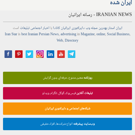
ایران شده
IRANIAN NEWS - رسانه ایرانیان
ایران استار
بهترین
مجله
وب
دایرکتوری
ایرانیان کانادا
با
اخبار
اجتماعی
تبلیغات
است
Iran Star
is
best Iranian Persian
News
,
advertising
in
Magazine
,
online
,
Social Business
,
Web
,
Directory
روزنامه
معتبر، متنوع، حرفه‌ای، بدون گرایش
تبلیغات آنلاین
فیس‌بوک، گوگل، تلگرام، ویدئو
شبکه‌های اجتماعی و دایرکتوری ایرانیان
وب‌سایت پیشرفته
انواع شرکت‌ها، افراد حقیقی