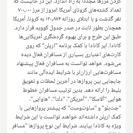
کردن مرزها مجددا به راه اندازد. این در حالیست که
تعداد کشته‌های کرونای آمریکا امروز از مرز ۷۰۰,۰۰۰
نفر گذشت و با ابتلای روزانه ۱۲۰,۸۷۶ به کرونا، آمریکا
همچنان بطور ثابت در صدر جدول کووید قرار دارد.
طبق این طرح و برای بهبود گردشگری آمریکایی‌ها
کانادا، ایر کانادا با کمک برنامه "ارپلن" که روی
کارت‌های اعتباری بسیاری از مسافران فعال دیده
می‌شود، خواهد توانست به مسافران فعال پیشنهاد
مسافرت‌هایی ارزان‌تر با شرایط ایده‌آلی مانند
جابجایی بین پروازها در آخرین لحظات و تعویق
بلیط را ارائه دهد. بدین ترتیب مسافران خطوط
هوایی "آلاسکا"، "آمریکن"، "دلتا"، "هاوایی"،
"جت‌بلو" و "ساوت‌وست" که پیشتر پروازهایی با
کمک ارپلن داشته‌اند خواهند توانست با این شرایط
ویژه به کانادا بیایند. شرایط این نوع پروازها "مسافر