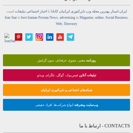
ایران استار
بهترین
مجله
وب
دایرکتوری
ایرانیان کانادا
با
اخبار
اجتماعی
تبلیغات
است
Iran Star
is
best Iranian Persian
News
,
advertising
in
Magazine
,
online
,
Social Business
,
Web
,
Directory
روزنامه
معتبر، متنوع، حرفه‌ای، بدون گرایش
تبلیغات آنلاین
فیس‌بوک، گوگل، تلگرام، ویدئو
شبکه‌های اجتماعی و دایرکتوری ایرانیان
وب‌سایت پیشرفته
انواع شرکت‌ها، افراد حقیقی
CONTACTS - ارتباط با ما