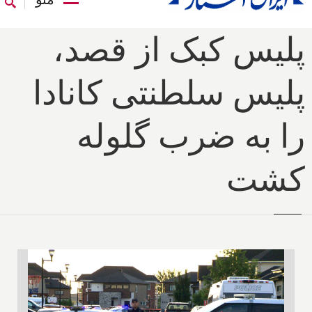
پلیس کبک از قصد،
پلیس سلطنتی کانادا
را به ضرب گلوله
کشت