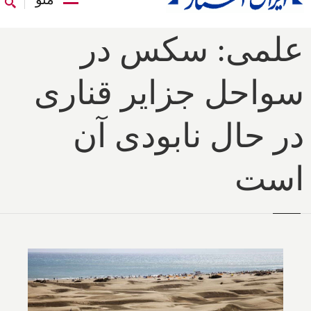
علمی: سکس در
سواحل جزایر قناری
در حال نابودی آن
است