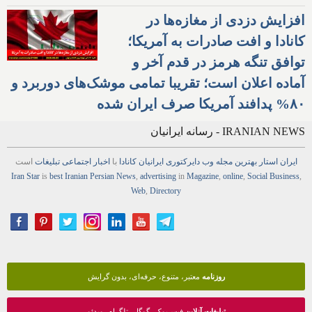
افزایش دزدی از مغازه‌ها در
کانادا و افت صادرات به آمریکا؛
توافق تنگه هرمز در قدم آخر و
آماده اعلان است؛ تقریبا تمامی موشک‌های دوربرد و
۸۰% پدافند آمریکا صرف ایران شده
IRANIAN NEWS - رسانه ایرانیان
ایران استار
بهترین
مجله
وب
دایرکتوری
ایرانیان کانادا
با
اخبار
اجتماعی
تبلیغات
است
Iran Star
is
best Iranian Persian
News
,
advertising
in
Magazine
,
online
,
Social Business
,
Web
,
Directory
روزنامه
معتبر، متنوع، حرفه‌ای، بدون گرایش
تبلیغات آنلاین
فیس‌بوک، گوگل، تلگرام، ویدئو