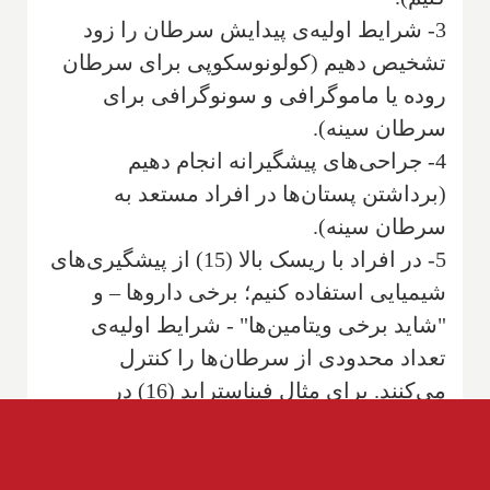
3- شرایط اولیه‌ی پیدایش سرطان را زود
تشخیص دهیم (کولونوسکوپی برای سرطان
روده یا ماموگرافی و سونوگرافی برای
سرطان سینه).
4- جراحی‌های پیشگیرانه انجام دهیم
(برداشتن پستان‌ها در افراد مستعد به
سرطان سینه).
5- در افراد با ریسک بالا (15) از پیشگیری‌های
شیمیایی استفاده کنیم؛ برخی داروها – و
"شاید برخی ویتامین‌ها" - شرایط اولیه‌ی
تعداد محدودی از سرطان‌ها را کنترل
می‌کنند. برای مثال فیناستراید (16) در
پیشگیری از سرطان پروستات و یا داروهایی
چون تاموکسیفن (17) و رالوکسیفن (18) در
کاهش ریسک ابتلا به سرطان سینه در افراد