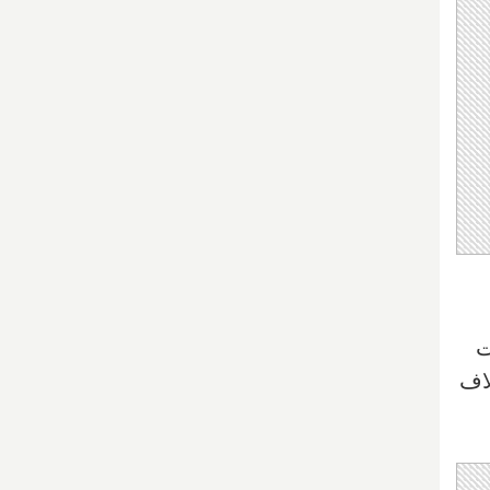
ت
برخلاف