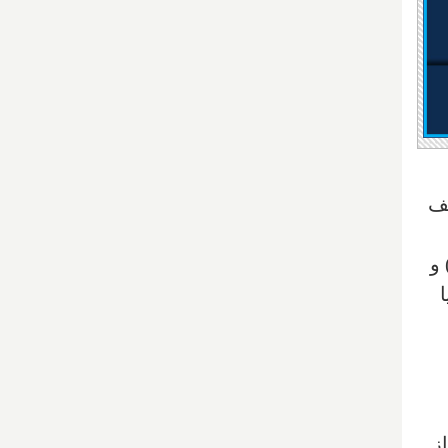
قف
 ابتدا توسط فعالان محیط زیست و دولت‌های کبک به حالت ایستایی در آمد (3) و
ا
یو‌ن دلار از