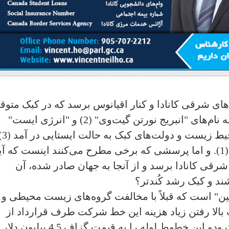
ت‌های شرقی کانادا و ‌کنار اقیانوس برسد که در کبک متو
شده است. این خط لوله که در دو مسیر به نام‌های "انبریج نورتن گیت‌وی" (2) و "انرژی ایست"
شناخته می‌شود در
سرانجام جاستین ترودو آنها را ملغی کرد (1). و اما پرسشی که برخی مطرح می‌کنند اینست که آی
رقی کانادا برسد و از‌ آنجا به جهان صادر شده، آن
ند و کبک رشد کُندتر؟
ن" است که قبلاً با مخالفت گرو‌ه‌های زیست محیطی و
 متوقف شده بود (4)، و بعلت بالا رفتن زیاد هزینه این خط شرکت طرف قرارداد از
اجرای آن منصرف شد و سرانجام دولت ترودو این خطوط لوله را به قیمت گزاف 4.5 بیل