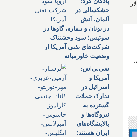
پادگان کرد؛
ما سالی فقط 21 بیلیون دلار
خشکسالی در
آلمان، آتش
در یونان و بیماری گاوها در
سوئیس؛ سود وحشتناک
شرکت‌های نفتی آمریکا از
وضعیت خاورمیانه
،
سی‌بی‌اس:
آمریکا و
اسرائیل در
تدارک حملات
گسترده به
نیروگاه‌ها و
پالایشگاه‌های
ایران هستند؛