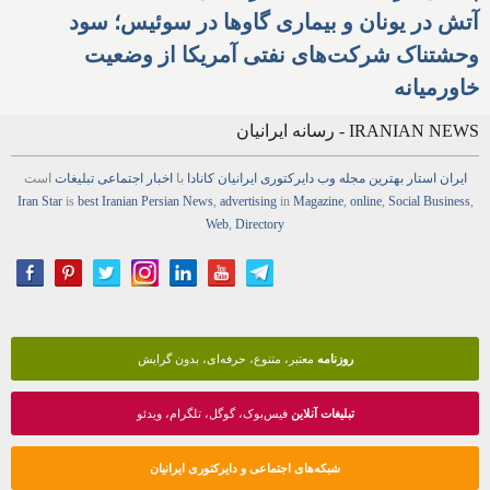
آتش در یونان و بیماری گاوها در سوئیس؛ سود
وحشتناک شرکت‌های نفتی آمریکا از وضعیت
خاورمیانه
IRANIAN NEWS - رسانه ایرانیان
ایران استار
بهترین
مجله
وب
دایرکتوری
ایرانیان کانادا
با
اخبار
اجتماعی
تبلیغات
است
Iran Star
is
best Iranian Persian
News
,
advertising
in
Magazine
,
online
,
Social Business
,
Web
,
Directory
روزنامه
معتبر، متنوع، حرفه‌ای، بدون گرایش
تبلیغات آنلاین
فیس‌بوک، گوگل، تلگرام، ویدئو
شبکه‌های اجتماعی و دایرکتوری ایرانیان