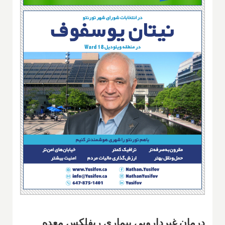
درمان غیردارویی بیماری ریفلکس معده