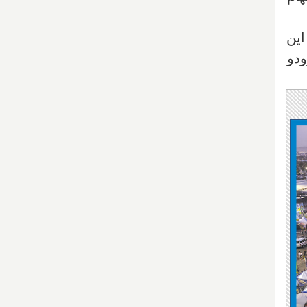
این
دو‌