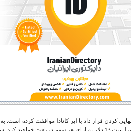
 مذاکره برای نهایی کردن قرار داد با ایر کانادا موافقت کرده است.‌ به
عنوان بخشی از این معامله، سهامداران ترانست 13 دلار به ازای هر سهم دریافت خواهند کرد