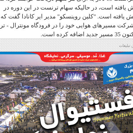
 جاری 49.8 درصد افزایش یافته است، در حالیکه‌ سهام ترنست در این دوره در
.
"کلین روینسکو" مدیر ایر کانادا گفت که 
ن شرکت مسیر‌های هوایی خود را در‌ فرودگاه مونترال - ترو
 تبلیغات