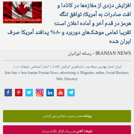
افزایش دزدی از مغازه‌ها در کانادا و
افت صادرات به آمریکا؛ توافق تنگه
هرمز در قدم آخر و آماده اعلان است؛
تقریبا تمامی موشک‌های دوربرد و ۸۰% پدافند آمریکا صرف
ایران شده
IRANIAN NEWS - رسانه ایرانیان
ایران استار
بهترین
مجله
وب
دایرکتوری
ایرانیان کانادا
با
اخبار
اجتماعی
تبلیغات
است
Iran Star
is
best Iranian Persian
News
,
advertising
in
Magazine
,
online
,
Social Business
,
Web
,
Directory
روزنامه
معتبر، متنوع، حرفه‌ای، بدون گرایش
تبلیغات آنلاین
فیس‌بوک، گوگل، تلگرام، ویدئو