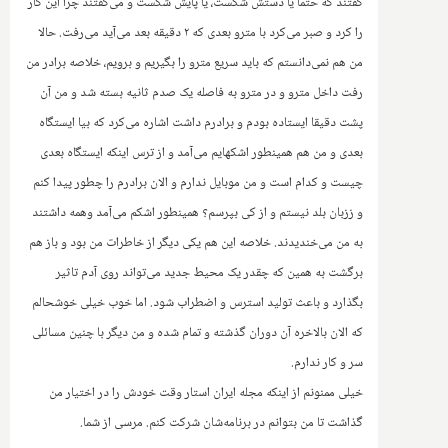
گفتند که حتما یا دستش شکست، یا پایش شکست و می‌گفتند چرا این کار
را کرد و صبر می‌کرد با مترو بعدی که ۲ دقیقه بعد می‌آید می‌رفت.‌ حالا
من هم نمی‌دانستم که باید سریع مترو را بگیریم و برویم، خلاصه برادر من
رفت داخل مترو و در مترو به فاصله یک صدم ثانیه بسته شد و من آن
پشت دقیقا ایستاده بودم و برادرم داشت اشاره می‌کرد که بیا ایستگاه‌
بعدی و من هم همینطور اشکهایم می‌آمد و از ترس اینکه ایستگاه بعدی
چیست و کدام است و من موبایل ندارم و الان برادرم را چطور پیدا کنم
و ززبان بلد نیستم و از کی بپرسم؟ همینطور اشکم می‌آمد وهمه داشتند
به من می‌خندیدند. خلاصه این هم‌ یکی دیگر از خاطرات من بود و باز هم
برگشت به همین که چقدر یک محیط جدید می‌تواند روی آدم تاثیر
بگذارد و باعث تولید استرس و اضطراب شود. اما خوب خیلی خوشحالم
که الان بالاخره آن دوران گذشته و تمام شده و من دیگر با چنین مسائلی
سر و کار ندارم.
‌خیلی ممنونم از اینکه مجله ایران استار وقت خودش را در اختیار من
گذاشت تا من بتوانم در برنامه‌شان شرکت کنم. مرسی از شما.