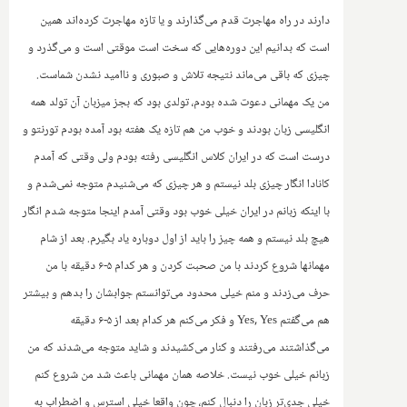
دارند در راه مهاجرت قدم می‌گذارند و یا تازه مهاجرت کرده‌اند همین
است که بدانیم این دوره‌هایی که سخت است موقتی است و می‌گذرد و
چیزی که باقی می‌ماند نتیجه تلاش و صبوری و ناامید نشدن شماست.
‌من یک مهمانی دعوت شده بودم، تولدی بود که بجز میزبان آن تولد همه
انگلیسی زبان بودند و خوب من‌ هم تازه یک هفته بود آمده بودم تورنتو و
درست است که در ایران کلاس انگلیسی رفته بودم ولی وقتی که آمدم
کانادا انگار چیزی بلد نیستم و هر چیزی که می‌شنیدم متوجه نمی‌شدم و
با اینکه زبانم در ایران خیلی خوب بود وقتی آمدم اینجا متوجه شدم انگار
هیچ بلد نیستم و همه چیز را باید از اول دوباره یاد بگیرم. ‌بعد از شام
مهمانها شروع کردند با من صحبت کردن و هر کدام ۵-۶ دقیقه با من
حرف می‌زدند و منم خیلی محدود می‌توانستم جوابشان را بدهم و بیشتر
هم می‌گفتم
Yes, Yes
و فکر می‌کنم هر کدام بعد از ۵-۶ دقیقه
می‌گذاشتند می‌رفتند و کنار می‌کشیدند و شاید متوجه می‌شدند که من
زبانم خیلی خوب نیست. خلاصه همان مهمانی باعث شد من شروع کنم
خیلی جدی‌تر زبان را دنبال کنم، چون واقعا خیلی استرس و‌ اضطراب به