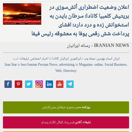
اعلان وضعیت اضطراری آتش‌سوزی در
بریتیش کلمبیا کانادا؛ سرطان بایدن به
استخوانش زده و درد دارد؛ افشای
پرداخت شش رقمی یوفا به معشوقه رئیس فیفا
IRANIAN NEWS - رسانه ایرانیان
ایران استار
بهترین
مجله
وب
دایرکتوری
ایرانیان کانادا
با
اخبار
اجتماعی
تبلیغات
است
Iran Star
is
best Iranian Persian
News
,
advertising
in
Magazine
,
online
,
Social Business
,
Web
,
Directory
روزنامه
معتبر، متنوع، حرفه‌ای، بدون گرایش
تبلیغات آنلاین
فیس‌بوک، گوگل، تلگرام، ویدئو