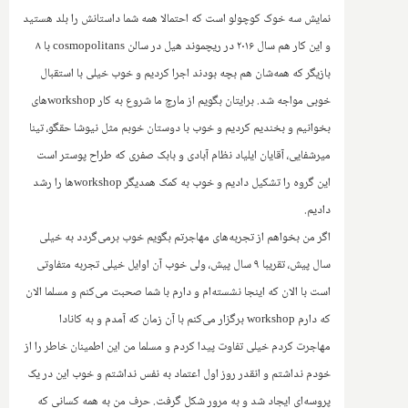
نمایش سه خوک کوچولو است که احتمالا همه شما داستانش را بلد هستید
و این کار هم سال ۲۰۱۶ در ریچموند هیل در سالن
cosmopolitans
با ۸
بازیگر که همه‌شان هم بچه بودند اجرا کردیم و خوب خیلی با استقبال
خوبی مواجه شد. برایتان بگویم از مارچ ما شروع ‌به کار
workshop
های
بخوانیم و بخندیم کردیم و خوب با دوستان خوبم مثل نیوشا حقگو، تینا
میرشفایی، آقایان ایلیاد نظام آبادی و بابک صفری که طراح پوستر است
این گروه را تشکیل دادیم و خوب به کمک همدیگر
workshop
ها را رشد
دادیم.
‌اگر من بخواهم از تجربه‌های مهاجرتم بگویم خوب برمی‌گردد به خیلی
سال پیش، تقریبا ۹ سال پیش، ولی خوب آن اوایل‌ خیلی تجربه متفاوتی
است با الان که اینجا نشسته‌ام و دارم با شما صحبت می‌کنم و مسلما الان
که دارم
workshop
برگزار می‌کنم با آن زمان که آمدم و به کانادا
مهاجرت کردم خیلی تفاوت پیدا کردم و مسلما من این اطمینان خاطر را از
خودم نداشتم و انقدر روز اول اعتماد به نفس نداشتم و خوب این در یک
پروسه‌ای ایجاد شد و به مرور‌ شکل گرفت.‌ حرف من به همه کسانی که