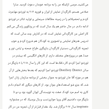
می‌کشید، مرسی ازاینکه من را به برنامه خوبتان دعوت کردید. سارا
صلاحی هستم، کارگردان نمایش از ایران و فوریه ۲۰۱۲ ‌به تورنتو مهاجرت
کردم و تحصیلاتم را در زمینه مطالعات سینمایی و تولید تئاتر در تورنتو
ادامه دادم. در حال حاضر هم یک سال است که در ونکوور زندگی می‌کنم.
کار اصلی من کارگردانی نمایش است که در کنارش چند سالی است که
تدریس هنرهای نمایشی و تصویری به کودکان هم شروع کردم و خوب
تجربه کارگردانی، دستیار کارگردان، بازیگری، طراح صحنه و لباس، نور و
صدا، هم در پروژه‌های مختلف دارم. از کارهای انگلیسی که بیشتر در
تورنتو اجرا کردم، کار دلقک‌ها است که این کار را سال ۲۰۱۸ با ۸‌ بازیگر در
سالن
Distillery District
تورنتو اجرا کردیم که بعدها بخش‌هایی از آن
هم در موزه آقا خان تورنتو به عنوان بخشی از برنامه سازمان زنان اجرا
شد، که جزو شو استعدادهای جوان بود. از کارهای دیگری که انجام دادم
کاری به اسم مرد کودک صفت به نویسندگی ایوان آلوود بود و دو تا
بازیگر مرد داشتیم، آقای وریا حواری‌نسب و پال پرسیک که‌ در جشنواره
inspirato
سال ۲۰۱۷ برگزار شد.‌ یک مقدار قبل‌تر از آن، تجربه من در کار