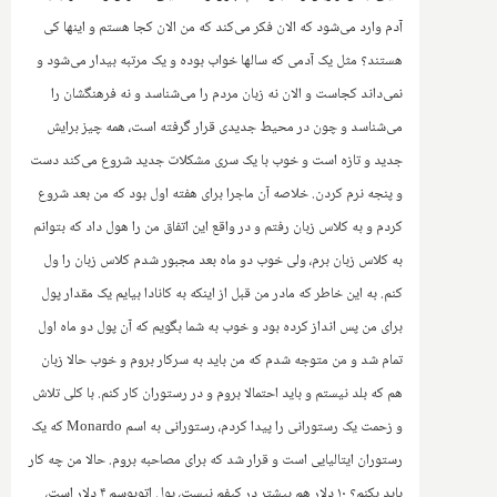
آدم وارد می‌شود که الان فکر می‌کند که من الان کجا هستم و اینها کی
هستند؟ مثل یک آدمی که سالها خواب بوده و یک مرتبه بیدار می‌‌شود و
نمی‌داند کجاست و الان نه زبان مردم را می‌شناسد و نه فرهنگشان را
می‌شناسد و چون در محیط جدیدی قرار گرفته است، همه چیز برایش
جدید و تازه است و خوب با یک سری مشکلات جدید شروع می‌کند دست
و پنجه نرم کردن. خلاصه آن ماجرا برای هفته اول بود که من بعد شروع
کردم و به کلاس زبان رفتم و در واقع این اتفاق من را هول داد که بتوانم
به کلاس زبان برم، ولی خوب دو ماه بعد مجبور شدم کلاس زبان را ول
کنم. به این خاطر که مادر من قبل از اینکه به کانادا بیایم یک مقدار پول
برای من پس انداز کرده بود‌ و خوب به شما بگویم که آن پول دو ماه اول
تمام شد و من متوجه شدم که من باید به سرکار بروم و خوب حالا زبان
هم که بلد نیستم و باید احتمالا بروم و در رستوران کار کنم. با کلی تلاش
و زحمت یک رستورانی را پیدا کردم، رستورانی به اسم
Monardo
که یک
رستوران ایتالیایی است و قرار شد که برای مصاحبه بروم. حالا من چه کار
باید بکنم؟ ۱۰ دلار هم بیشتر در کیفم نیست، پول اتوبوسم ۴ دلار است،