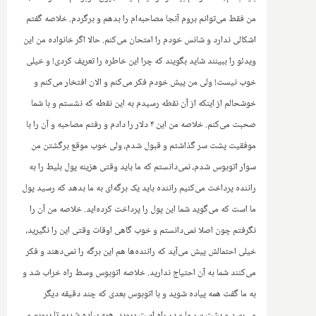
من فقط می‌توانم بروم آنجا مصاحبه‌ام را بدهم و برگردم. خلاصه گفتم
اشکالی ندارد و شانس خودم را امتحان می‌کنم. حالا اگر خانواده من این
ویدئو را ببینند شاید بگویند که چرا این خاطره را تعریف کردی! و خیلی
خوب نیست! ولی من پیش خودم فکر می‌کنم و الان افتخار می‌کنم و
خوشحالم از اینکه از آن نقطه رسیدم به این نقطه که نشستم و با شما
صحبت می‌کنم. خلاصه من این ۴ دلار را دادم و رفتم مصاحبه و ‌آن را با
موفقیت پشت سر گذاشتم و قبول شدم، ولی خوب موقع برگشتن من
سوار اتوبوس شدم،‌ نمی‌دانستم که ما باید وقتی هزینه پول بلیط را به
راننده پرداخت می‌کنیم راننده باید یک برگه‌ای به ما بدهد که رسید پول
ما است که می‌گوید شما این پول را پرداخت کرده‌اید. خلاصه من آن را
نگرفتم چون اصلا نمی‌دانستم و خوب گاهی اوقات وقتی این را نگیرید،
خیلی احتمالش پیش می‌آید که راننده‌ها هم این برگه را نمی‌دهند و فکر
می‌کنند شما به آن احتیاج ندارید. خلاصه اتوبوس‌ وسط راه‌ خراب شد و
به ما گفت همه پیاده شوید و با اتوبوس بعدی که چند دقیقه دیگر
می‌رسد و پشت سر ما‌ و در راه است بروید. همه پیاده شدیم تا برویم و