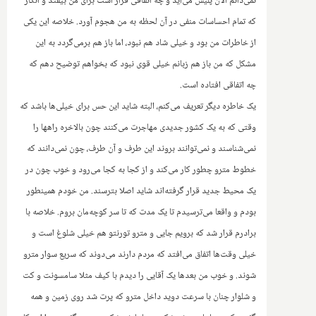
نمی‌دانم الان پلیس می‌آید و چه اتفاقی قرار است برای من بیفتد و انگار
که تمام احساسات منفی در آن لحظه به من هجوم آورد. خلاصه این یکی
از خاطرات من بود و خیلی شاد هم نبود، اما باز هم برمی‌گردد به این
مشکل‌ که من باز هم زبانم خیلی قوی نبود که بخواهم توضیح دهم که
چه اتفاقی افتاده است‌.‌
یک خاطره دیگر تعریف می‌کنم،‌‌ البته شاید این حس برای خیلی‌ها باشد که
وقتی که به یک کشور جدیدی مهاجرت می‌کنند چون بالاخره راهها را
نمی‌شناسند و نمی‌توانند بروند این طرف و آن طرف، چون نمی‌دانند که
خطوط مترو چطور کار می‌کند و از کجا به کجا می‌رود و خوب چون در
یک محیط جدید قرار گرفته‌اند شاید اصلا بترسند. من خودم همینطور
بودم و واقعا می‌ترسیدم تا یک مدت که تا سر کوچه‌مان بروم.‌ خلاصه با
برادرم قرار شد که برویم جایی و مترو تورنتو هم خیلی شلوغ است و
خیلی وقت‌ها اتفاق می‌افتد که مردم دارند می‌دوند که سریع سوار مترو
شوند. و خوب من بعدها یک آقایی را دیدم با کیف مثلا سامسونت و کت‌
و شلوار‌ چنان با سرعت دوید داخل مترو که پرت شد روی زمین و همه