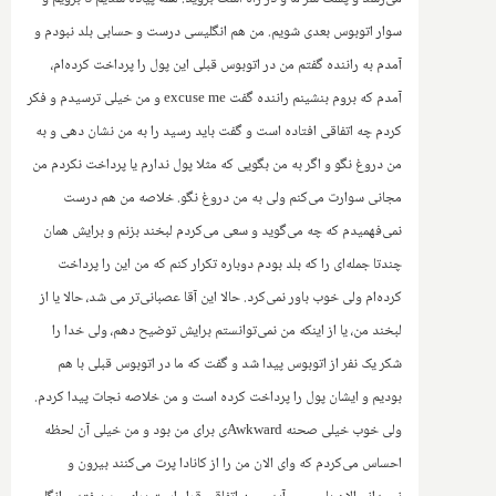
سوار اتوبوس بعدی شویم. من‌ هم انگلیسی درست و حسابی بلد نبودم و
آمدم به راننده گفتم من در اتوبوس قبلی این پول را پرداخت کرده‌ام،
آمدم که بروم بنشینم راننده گفت
excuse me
و من خیلی ترسیدم و فکر
کردم چه اتفاقی افتاده است و گفت باید رسید را به من نشان دهی و به
من دروغ نگو و اگر به من بگویی که مثلا پول ندارم یا پرداخت نکردم من
مجانی سوارت می‌کنم ولی به من دروغ نگو. خلاصه من هم درست
نمی‌فهمیدم که چه می‌گوید و سعی می‌کردم لبخند بزنم و برایش‌ همان
چندتا جمله‌ای را که بلد بودم دوباره تکرار کنم که من این را پرداخت
کرده‌ام ولی خوب باور نمی‌کرد. حالا این آقا عصبانی‌تر می شد، حالا یا از
لبخند من، یا از اینکه من نمی‌توانستم برایش توضیح دهم، ولی خدا را
شکر‌ یک نفر از اتوبوس پیدا شد و گفت که ما در اتوبوس قبلی با هم
بودیم و ایشان پول را پرداخت کرده است و من خلاصه نجات پیدا کردم.
ولی خوب خیلی صحنه
Awkward
ی برای من بود و من خیلی آن لحظه
احساس می‌کردم که وای الان من را از کانادا پرت می‌کنند بیرون و