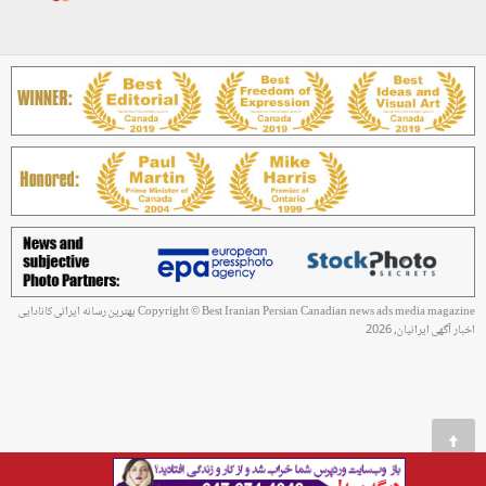
Copyright © Best Iranian Persian Canadian news ads media magazine بهترین رسانه ایرانی کانادایی
اخبار آگهی ایرانیان, 2026