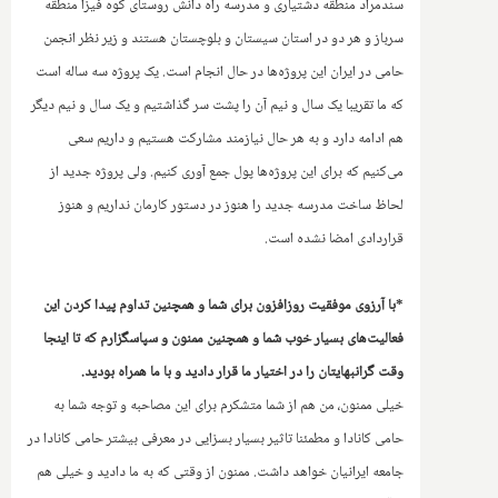
سندمراد منطقه دشتیاری و مدرسه راه دانش روستای کوه فیزا منطقه
سرباز و هر دو در استان سیستان و بلوچستان هستند و زیر نظر انجمن
حامی در ایران این پروژه‌ها در حال انجام است. یک پروژه سه ساله است
که ما تقریبا یک سال و نیم آن را پشت سر گذاشتیم و یک سال و نیم دیگر
هم ادامه دارد و به هر حال نیازمند مشارکت هستیم و داریم سعی
می‌کنیم که برای این پروژه‌ها پول جمع آوری کنیم. ولی پروژه جدید از
لحاظ ساخت مدرسه جدید را هنوز در دستور کارمان نداریم و هنوز
قراردادی امضا نشده است.
*با آرزوی موفقیت روزافزون برای شما و همچنین تداوم پیدا کردن این
فعالیت‌های بسیار خوب شما و همچنین ممنون و سپاسگزارم که تا اینجا
وقت گرانبهایتان را در اختیار ما قرار دادید و با ما همراه بودید.
خیلی ممنون، من هم از شما متشکرم برای این مصاحبه و توجه شما به
حامی کانادا و مطمئنا تاثیر بسیار بسزایی در‌ معرفی بیشتر حامی کانادا در
جامعه ایرانیان خواهد داشت. ممنون از وقتی که به ما دادید و خیلی هم