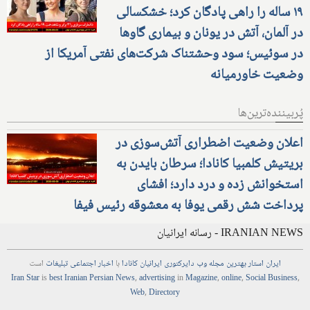
۱۹ ساله را راهی پادگان کرد؛ خشکسالی
در آلمان، آتش در یونان و بیماری گاوها
در سوئیس؛ سود وحشتناک شرکت‌های نفتی آمریکا از
وضعیت خاورمیانه
پُربیننده‌ترین‌ها
اعلان وضعیت اضطراری آتش‌سوزی در
بریتیش کلمبیا کانادا؛ سرطان بایدن به
استخوانش زده و درد دارد؛ افشای
پرداخت شش رقمی یوفا به معشوقه رئیس فیفا
IRANIAN NEWS - رسانه ایرانیان
ایران استار
بهترین
مجله
وب
دایرکتوری
ایرانیان کانادا
با
اخبار
اجتماعی
تبلیغات
است
Iran Star
is
best Iranian Persian
News
,
advertising
in
Magazine
,
online
,
Social Business
,
Web
,
Directory