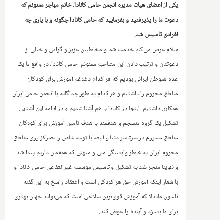
یکی از اعضای هیات مدیره انجمن حامی کانادا. خانم مهاجر ممنونم که
دعوت ما را پذیرفتید و بفرمایید که حامی کانادا چگونه و با یاری چه
افرادی تاسیس شد.
سلام عرض می‌کنم خدمت شما و مخاطبین عزیز و گرامی و خیلی از
دعوتتان و ترتیب دادن این مصاحبه ممنونم. حامی کانادا، در واقع ما یک
عده هموطن ایرانی بودیم که هر کدام دغدغه آموزش برای کودکان
مناطق محروم را داشتیم و هر کدام به طور جداگانه با انجمن حامی ایران
همکاری داشتیم. اینجا در کانادا با هم آشنا شدیم و در ادامه این آشنایی
تشکیل یک گروه منسجم و هدفمند با هدف تامین آموزش برای کودکان
مناطق محروم در سرتاسر دنیا و البته با توجه خاص و متمرکز روی مناطق
محروم ایران به خاطر وابستگی ملی و میهنی که همه‌مان داریم پیدا شد
و نهایتا منجر شد به تشکیل و تاسیس موسسه غیرانتفاعی حامی کانادا و
با شعار اینکه آموزش حق هر کودکی است و اعتقاد راسخ به این گفته
نلسون ماندلا که آموزش قوی‌ترین سلاحی است که می‌تواند جهان بهتری
برای ما بسازد و آینده را عوض کند.