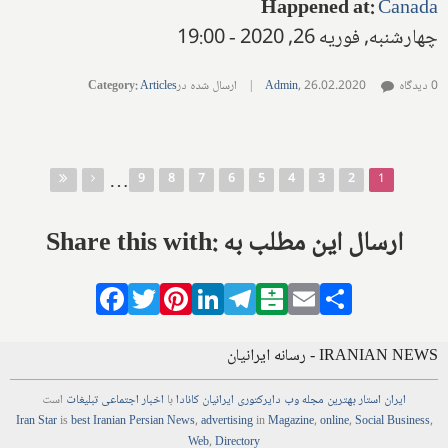
Happened at
:
Canada
چهارشنبه, فوریه 26, 2020 - 19:00
0 دیدگاه
26.02.2020
,
Admin
|
ارسال شده در
Articles
:
Category
صفحه‌ها
…
9
8
7
6
5
4
3
2
1
Share this with: ارسال این مطلب به
Facebook
Twitter
Pinterest
LinkedIn
Telegram
Balatarin
Email
Share
IRANIAN NEWS - رسانه ایرانیان
ایران استار
بهترین
مجله
وب
دایرکتوری
ایرانیان کانادا
با
اخبار
اجتماعی
تبلیغات
است
Iran Star
is
best Iranian Persian
News
,
advertising
in
Magazine
,
online
,
Social Business
,
Web
,
Directory