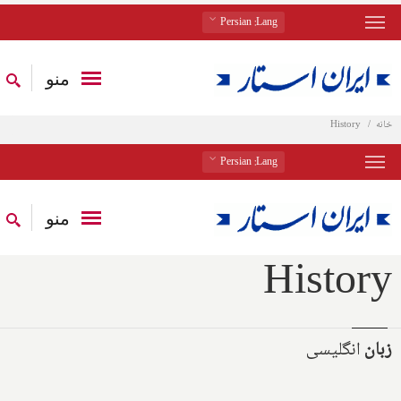
: Persian
Lang
منو
خانه
History
: Persian
Lang
منو
History
زبان
انگلیسی