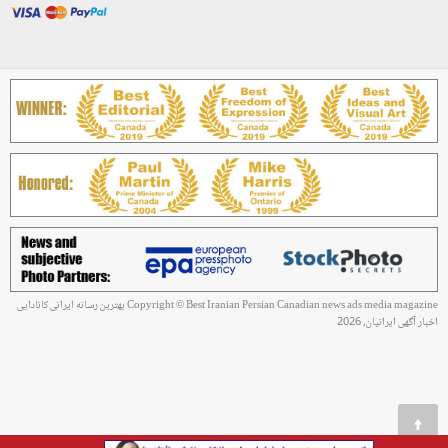
Copyright © Best Iranian Persian Canadian news ads media magazine بهترین رسانه ایرانی کانادایی
اخبار آگهی ایرانیان, 2026