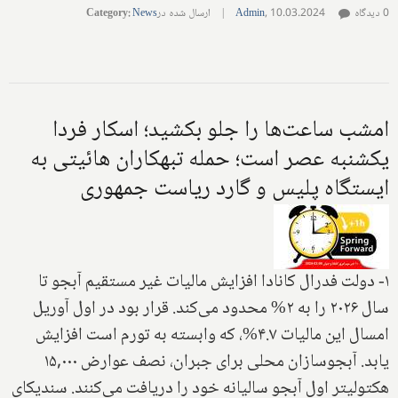
0 دیدگاه
10.03.2024
,
Admin
|
ارسال شده در
News
:
Category
امشب ساعت‌ها را جلو بکشید؛ اسکار فردا
یکشنبه عصر است؛ حمله تبهکاران هائیتی به
ایستگاه پلیس و گارد ریاست جمهوری
۱- دولت فدرال کانادا افزایش مالیات غیر مستقیم آبجو تا
سال ۲۰۲۶ را به ۲% محدود می‌کند. قرار بود در اول آوریل
امسال این مالیات ۴.۷%، که وابسته به تورم است افزایش
یابد. آبجوسازان محلی برای جبران، نصف عوارض ۱۵,۰۰۰
هکتولیتر اول آبجو سالیانه خود را دریافت می‌کنند. سندیکای