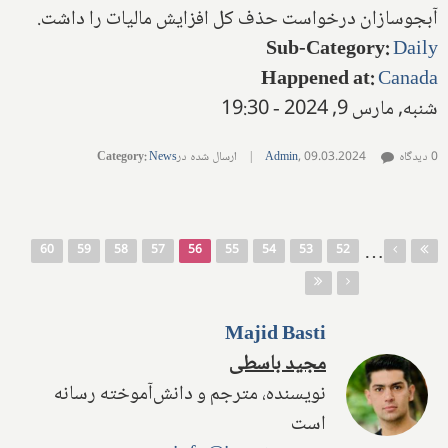
آبجوسازان درخواست حذف کل افزایش مالیات را داشت.
Sub-Category
:
Daily
Happened at
:
Canada
شنبه, مارس 9, 2024 - 19:30
0 دیدگاه
09.03.2024
,
Admin
|
ارسال شده در
News
:
Category
صفحه‌ها
…
60
59
58
57
56
55
54
53
52
Majid Basti
مجید باسطی
نویسنده، مترجم و دانش‌آموخته رسانه
است