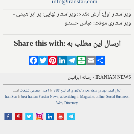
info@iranstar.com
ویراستار اول: آرش مقدم؛ ویراستار نهایی: پر ابراهیمی -
ویراستاری موقت: عباس حسنلو
Share this with: ارسال این مطلب به
Facebook
Twitter
Pinterest
LinkedIn
Telegram
Balatarin
Email
Share
IRANIAN NEWS - رسانه ایرانیان
ایران استار
بهترین
مجله
وب
دایرکتوری
ایرانیان کانادا
با
اخبار
اجتماعی
تبلیغات
است
Iran Star
is
best Iranian Persian
News
,
advertising
in
Magazine
,
online
,
Social Business
,
Web
,
Directory