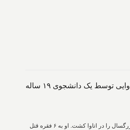
برنامه تلویزیونی "فقط برای خنده" ورشکست شد؛ قتل ۶ عضو یک خانواده اتاوایی توسط یک دانشجوی ۱۹ ساله
۱- فبریو دی-زویسا، نوجوان ۱۹ ساله که با ویزای دانشجویی از سریلانکا در کاناداست، ۴ کودک و ۲ بزرگسال را در اتاوا کشت. او به ۶ فقره قتل