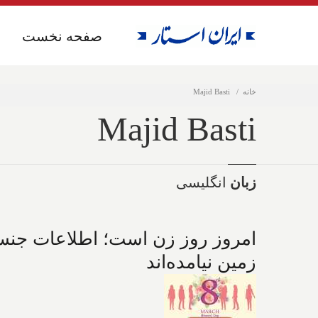
صفحه نخست
صفحه نخست
خانه
Majid Basti
Majid Basti
زبان
انگلیسی
امروز روز زن است؛ اطلاعات جنسی 
زمین نیامده‌اند