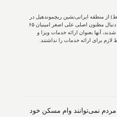
های اکرم‌سادات ناصری ۶۰ ساله (چپ) و بهاره عطارباشی ۴۵ ساله (وسط) از منطقه ایرانی‌نشین ریچموندهیل در
شمال تورنتو را به عنوان بخشی از کلاهبرداری ویزا و مهاجرت به کانادا دستگیر کرده است. پلیس به دنبال مظنون اصلی علی اصغر امینیان ۶۵
د، آنها بعنوان ارائه خدمات ویزا و
دم نمی‌توانند وام مسکن خود