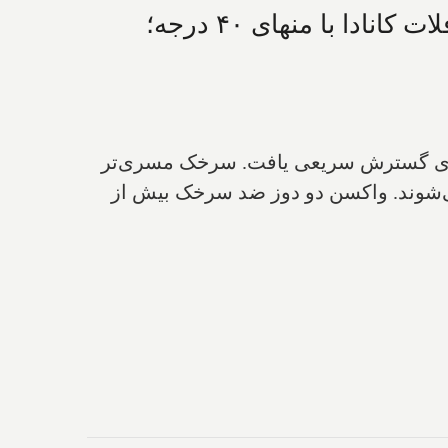
نگرانی با ثبت ۱۰ مورد سرخک جدید در کبک؛ رکودشکنی تورنتو با ۱۶ درجه و فلات کانادا با منهای ۴۰ درجه؛
نترال است، بعلاوه ۴ مورد در انتاریو، این بیماری گسترش سریعی یافت. سرخک مسری‌تر
می‌شوند. واکسن دو دوز ضد سرخک بیش از