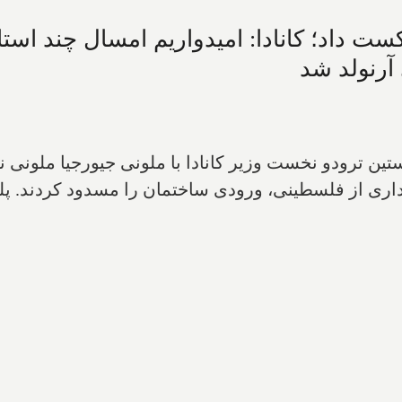
لی را شکست داد؛ کانادا: امیدواریم امسال چند ا
آرنولد شد
ترودو نخست وزیر کانادا با ملونی جیورجیا ملونی نخست
اری از فلسطینی، ورودی ساختمان را مسدود کردند. پلیس 