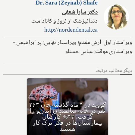
Dr. Sara (Zeynab) Shafe
دکتر سارا شعفی
دندانپزشک از نروژ و کاناداست
http://nordendental.ca
ویراستار اول: آرش مقدم؛ ویراستار نهایی: پر ابراهیمی -
ویراستاری موقت: عباس حسنلو
دیگر مطالب مرتبط
کووید در ۴ ماه گذشته جان ۲۶۳
نفر در خانه سالمندان انتاریو را
گرفت؛ ۴۳% کارکنان
بیمارستان‌ها در فکر ترک کار
هستند