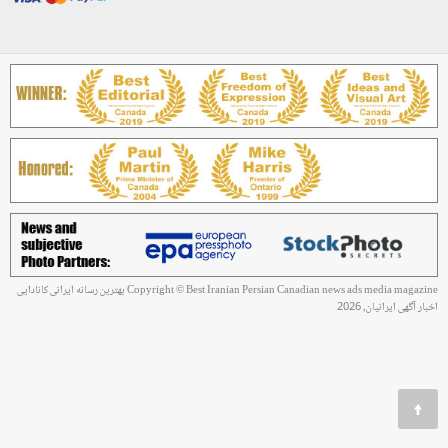
Copyright © Best Iranian Persian Canadian news ads media magazine بهترین رسانه ایرانی کانادایی
اخبار آگهی ایرانیان, 2026