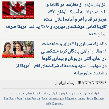
افزایش دزدی از مغازه‌ها در کانادا و
افت صادرات به آمریکا؛ توافق تنگه
هرمز در قدم آخر و آماده اعلان است؛
تقریبا تمامی موشک‌های دوربرد و ۸۰% پدافند آمریکا صرف
ایران شده
دانمارک سربازی را ۳ برابر و شاهدخت
۱۹ ساله را راهی پادگان کرد؛ خشکسالی
در آلمان، آتش در یونان و بیماری گاوها
در سوئیس؛ سود وحشتناک شرکت‌های نفتی آمریکا از
وضعیت خاورمیانه
IRANIAN NEWS - رسانه ایرانیان
ایران استار
بهترین
مجله
وب
دایرکتوری
ایرانیان کانادا
با
اخبار
اجتماعی
تبلیغات
است
Iran Star
is
best Iranian Persian
News
,
advertising
in
Magazine
,
online
,
Social Business
,
Web
,
Directory