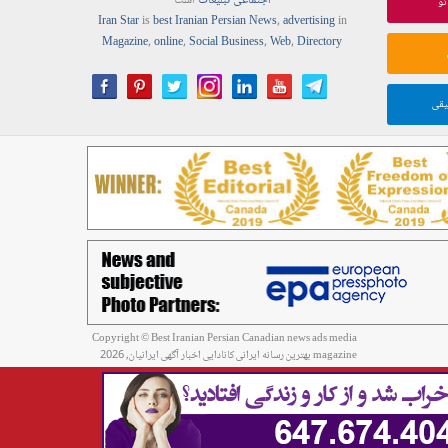
اجتماعی
تبلیغات
است
ئو
Iran Star
is
best Iranian Persian
News
,
advertising
in
Magazine
,
online
,
Social Business
,
Web
,
Directory
یقی
Copyright © Best Iranian Persian Canadian news ads media
magazine بهترین رسانه ایرانی کانادایی اخبار آگهی ایرانیان, 2026