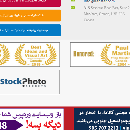
تبلیغات آنلاین
فیس‌بوک، گوگل، تلگرام، وید
315 Steelcase Road East, Suite 
Markham, Ontario, L3R 2R5
شبکه‌های اجتماعی و دایرکتوری ایرانیان
Canada
وب‌سایت پیشرفته
انواع شرکت‌ها، افراد حق