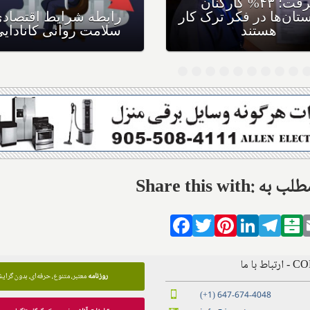
در کانادا؛ ۳۴% جوانان و ۴۱%
گرفت؛ ۴۳% کارکنان
 تنهایی
بیمارستان‌ها در فکر ترک کار
هستند
ال این مطلب به
Facebook
Twitter
Pinterest
LinkedIn
Tele
B
 با ما
روزنامه
معتبر، متنوع، حرفه‌ای، بدون گرای
(+1) 647-674-4048