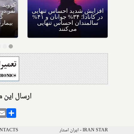
علمی؛ اولین نسل از واکسن
افزایش شدید ا
جدید آران‌ای، بازگشت و مرگ
ناشی از سرطان پوست ملانوما
سالمندان احس
را نصف می‌کند
می‌کن
Share this with: ارس
gram
alatarin
Email
Share
IRAN STAR - ایران استار
CONTACTS - ارتباط