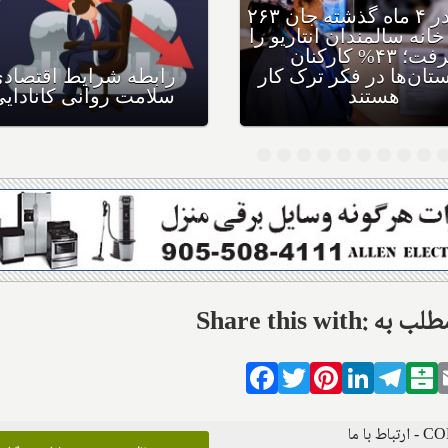
کووید در ۴ ماه گذشته جان ۲۶۳
حساس تنهایی
نفر در خانه سالمندان انتاریو را
در کانادا؛ ۳۴% جوانان و ۴۱%
گرفت؛ ۴۳% کارکنان
اس تنهایی
بیمارستان‌ها در فکر ترک کار
ند
هستند
ال این مطلب به
Facebook
Twitter
Pinterest
LinkedIn
Tele
B
 با ما