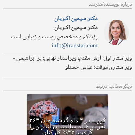
درباره نویسنده/هنرمند
دکتر سیمین اکبریان
دکتر سیمین اکبریان
پزشک، و متخصص پوست و زیبایی است
info@iranstar.com
ویراستار اول: آرش مقدم؛ ویراستار نهایی: پر ابراهیمی -
ویراستاری موقت: عباس حسنلو
دیگر مطالب مرتبط
کووید در ۴ ماه گذشته جان ۲۶۳
نفر در خانه سالمندان انتاریو را
گرفت؛ ۴۳% کارکنان