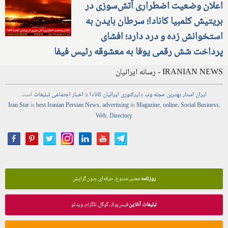
اعلان وضعیت اضطراری آتش‌سوزی در
بریتیش کلمبیا کانادا؛ سرطان بایدن به
استخوانش زده و درد دارد؛ افشای
پرداخت شش رقمی یوفا به معشوقه رئیس فیفا
IRANIAN NEWS - رسانه ایرانیان
ایران استار
بهترین
مجله
وب
دایرکتوری
ایرانیان کانادا
با
اخبار
اجتماعی
تبلیغات
است
Iran Star
is
best Iranian Persian
News
,
advertising
in
Magazine
,
online
,
Social Business
,
Web
,
Directory
روزنامه
معتبر، متنوع، حرفه‌ای، بدون گرایش
تبلیغات آنلاین
فیس‌بوک، گوگل، تلگرام، ویدئو