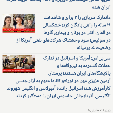
تقریبا تمامی موشک‌های دوربرد و ۸۰% پدافند آمریکا صرف
ایران شده
دانمارک سربازی را ۳ برابر و شاهدخت
۱۹ ساله را راهی پادگان کرد؛ خشکسالی
در آلمان، آتش در یونان و بیماری گاوها
در سوئیس؛ سود وحشتناک شرکت‌های نفتی آمریکا از
وضعیت خاورمیانه
سی‌بی‌اس: آمریکا و اسرائیل در تدارک
حملات گسترده به نیروگاه‌ها و
پالایشگاه‌های ایران هستند؛ پرستار،
آرمین عزیزی مهر، در تورنتو کانادا متهم به آزار جنسی
کارآموزش شد؛ اسرائیل راننده آمبولانس و انگلیس شهروند
انگلیسی-آذربایجانی جاسوس ایران را دستگیر کردند
پُربیننده‌ترین‌ها