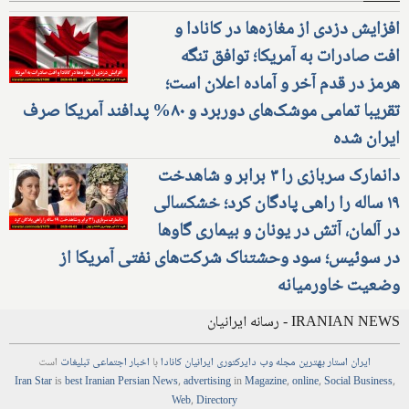
افزایش دزدی از مغازه‌ها در کانادا و
افت صادرات به آمریکا؛ توافق تنگه
هرمز در قدم آخر و آماده اعلان است؛
تقریبا تمامی موشک‌های دوربرد و ۸۰% پدافند آمریکا صرف
ایران شده
دانمارک سربازی را ۳ برابر و شاهدخت
۱۹ ساله را راهی پادگان کرد؛ خشکسالی
در آلمان، آتش در یونان و بیماری گاوها
در سوئیس؛ سود وحشتناک شرکت‌های نفتی آمریکا از
وضعیت خاورمیانه
IRANIAN NEWS - رسانه ایرانیان
ایران استار
بهترین
مجله
وب
دایرکتوری
ایرانیان کانادا
با
اخبار
اجتماعی
تبلیغات
است
Iran Star
is
best Iranian Persian
News
,
advertising
in
Magazine
,
online
,
Social Business
,
Web
,
Directory