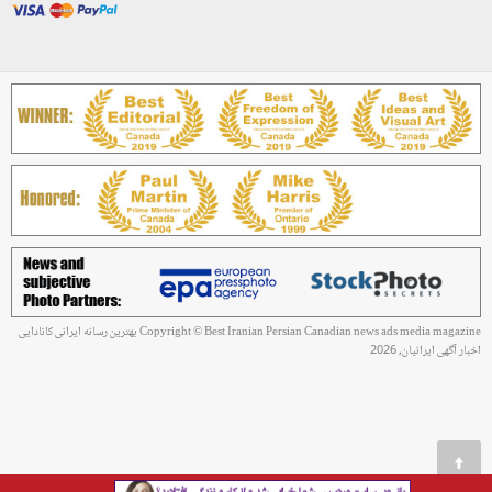
Copyright © Best Iranian Persian Canadian news ads media magazine بهترین رسانه ایرانی کانادایی
اخبار آگهی ایرانیان, 2026