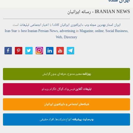
ایران شده
IRANIAN NEWS - رسانه ایرانیان
ایران استار
بهترین
مجله
وب
دایرکتوری
ایرانیان کانادا
با
اخبار
اجتماعی
تبلیغات
است
Iran Star
is
best Iranian Persian
News
,
advertising
in
Magazine
,
online
,
Social Business
,
Web
,
Directory
روزنامه
معتبر، متنوع، حرفه‌ای، بدون گرایش
تبلیغات آنلاین
فیس‌بوک، گوگل، تلگرام، ویدئو
شبکه‌های اجتماعی و دایرکتوری ایرانیان
وب‌سایت پیشرفته
انواع شرکت‌ها، افراد حقیقی