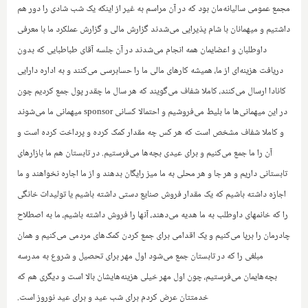
مجمع عمومی سالیانه‌مان بود که در آن مراسم به غیر از اینکه یک شب شادی را دور هم
داشتیم و میهمانان با شام پذیرایی می‌شدند گزارش مالی و گزارش عملکرد ما با معرفی
داوطلبان و اعضایمان همه انجام می‌شدند در آن جلسه آقای طباطبایی که بدون
دریافت هزینه‌ای از ما، همیشه کارهای مالی ما را حسابرسی می‌کنند و به اداره دارایی
کانادا ارسال می‌کنند، کاملا شفاف می‌گویند که هر سال ما چقدر پول جمع کردیم چون
در این میهمانی‌ها ما بلیط می‌فروشیم و احتمالا کسانی
sponsor
میهمانی ما می‌شوند
و کاملا شفاف مشخص است که هر کس چه مقدار کمک کرده‌ و پرداخت کرده است و
آن را ما جمع می‌کنیم و برای عیدی بچه‌ها می‌فرستیم. در تابستان هم ما بازارهای
تابستانی داریم و هر جا و هر محلی به ما میز رایگان بدهند و از ما اجاره نخواهند و ما
اجازه داشته باشیم که یک مقدار فروش صنایع دستی داشته باشیم یا تولیدات خانگی
را که خانمهای داوطلب به ما هدیه می‌دهند، آنها را فروش داشته باشیم، ما به اصطلاح
چادرمان را برپا می‌کنیم و یک اقدامی برای جمع کردن کمک‌های مردمی می‌کنیم و همان
مبلغی را که در تابستان‌‌ جمع می‌شود اول مهر برای تحصیل و شروع به مدرسه
بچه‌هایمان می‌فرستیم، چون اول مهر خیلی هزینه‌هایشان بالا است و دیگری هم که
خدمتتان عرض کردم برای شب عید و برای عید نوروز است.