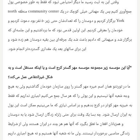
وقتی این به ثبت رسید ما دیگر احتیاجی نبود که فقط به طور‌ خصوصی پول
جمع‌آوری کنیم پس یک مهمانی خیلی کوچک در یک
community center
منطقه
north
York
برگزار کردیم و دوستان را که تعدادشان حتی زیر ۵۰ نفر بود دعوت کردیم و
خودمان را معرفی کردیم. این اولین قدمی بود که ما برداشتیم و این جلسه‌ای که
برگزار شد و میهمانی که دادیم باعث شد یک جرقه‌ای بین بقیه دوستان هم زده شود و
این برای سالهای بعد یک مقداری گسترده‌تر انجام شود.
*آیا این موسسه زیر مجموعه موسسه مهر گستر کرج است و یا اینکه مستقل است و به
شکل غیرانتفاعی عمل می‌کند؟
ما در تورنتو همان اسم خیره مهر گستر را روی سازمان خودمان گذاشتیم ولی به هیچ
وجه شعبه آنها نیستیم و این پولی را که هر سال جمع می‌کنیم اجباری نداریم که ‌فقط
به خیریه مهر کوثر در کرج بدهیم و بر اساس نیازی که ما می‌بینیم ممکن است این پول
به ایران ارسال شود. چه بسا یک وقت برای حتی زلزله زدگان ارسال شود یا به دوستان
و همزبانان افغان ما تعلق بگیرد که آنها هم هر چند در ایران هستند ولی از شرایط
زندگی مناسبی برخوردار نیستند. ولی ما نه شعبه آنها هستیم و نه هیچ اجباری داریم