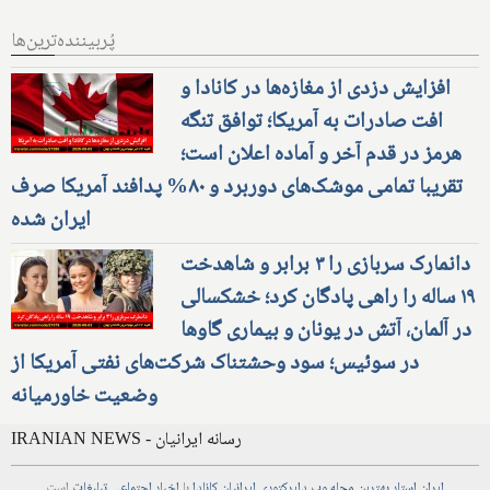
پُربیننده‌ترین‌ها
افزایش دزدی از مغازه‌ها در کانادا و
افت صادرات به آمریکا؛ توافق تنگه
هرمز در قدم آخر و آماده اعلان است؛
تقریبا تمامی موشک‌های دوربرد و ۸۰% پدافند آمریکا صرف
ایران شده
دانمارک سربازی را ۳ برابر و شاهدخت
۱۹ ساله را راهی پادگان کرد؛ خشکسالی
در آلمان، آتش در یونان و بیماری گاوها
در سوئیس؛ سود وحشتناک شرکت‌های نفتی آمریکا از
وضعیت خاورمیانه
IRANIAN NEWS - رسانه ایرانیان
ایران استار
بهترین
مجله
وب
دایرکتوری
ایرانیان کانادا
با
اخبار
اجتماعی
تبلیغات
است