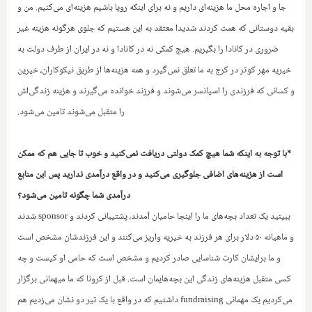
جا و اجاره محل ما هزینه‌ای داریم و نه برای اینکه روپا باشیم هزینه‌ای می‌کنیم. من و
بقیه دوستانی که همت کردند شدیدا معتقد به این هستیم که جلوی هرگونه هزینه غیر
ضروری در کانادا را بگیریم.‌ هیچ کمکی نه در کانادا و نه در ایرا‌ن از طرف دولت به
خیریه مهر کوثر در کرج به ما تعلق نمی‌گیرد و همه هزینه‌ها از طریق نیکوکاران، خیرین
و کسانی که فرزندی را اسپانسر می‌شوند و فرزند خوانده می‌گیرند و هزینه زندگی‌اش
را متقبل می‌شوند تامین می‌شود.
*با توجه به اینکه شما هیچ کمک دولتی دریافت نمی‌کنید و خوب تا جایی هم که ممکن
است از هزینه‌های اضافی جلوگیری می‌کنید و در واقع درآمدی ندارید پس این منابع
درآمدی شما چگونه تامین می‌شود؟‌
ببینید یک تعداد بچه‌های ما را اینجا حامیان آمدند، پشتیبانی کردند و
sponsor
شدند
و ماهیانه ۵۰ دلار برای هر فرزند به خیریه واریز می‌کنند و این فرزندشان مشخص است‌
و ما برایشان کارت شناسایی صادر کردیم و مشخص‌ است که حامی او کیست و چه
کسی متقبل هزینه‌های زندگی این بچه‌هایمان است. قبل از کرونا که ما میهمانی برگزار
می‌کردیم یک مهمانی
fundraising
داشتیم که در واقع با یک تیر دو نشان می‌زدیم‌ هم