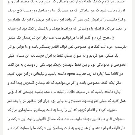
احساس می‌کردم که یک مقدار هم از نظر وجدانی که آمدن من به یک محیط امن و پر
از رفاه باعث شود که من عزیزانی که در همسایگی ما در مناطق دور دست کرج بودند
و نیاز داشتند را فراموش کنم، یعنی آیا واقعا این باعث این می‌شود؟ این یک مقدار من
را اذیت می‌کرد تا اینکه با دوستانی که در اینجا بودند و یا نیتشان کمک بود این مساله
را مطرح کردم و گفتم آیا ما می‌توانیم شب عید برای این نیازمندان یک عیدی
بفرستیم. می‌دانید کمک‌های خصوصی نمی تواند انقدر چشمگیر باشد و ما یواش یواش
یک مبلغی جمع کردیم و به عنوان عیدی فقط به ایران فرستادیم این مساله خیلی
خصوصی و خانوادگی بود و بین فقط دوستان نزدیک بود. یکی از دوستان به من گفت
در کانادا شما اجازه ندارید فعالیت
open
داشته باشید و‌ تبلیغاتی در این مورد کنید،
مگر اینکه فقط خصوصی باشد و اگر می‌خواهید که فعالیت‌تان گسترش پیدا کند و
اجازه داشته باشید که در محیط
public
تبلیغات داشته باشید، بایستی که قانونی
عمل کنید که خیلی هم پیشنهاد صحیح و به جایی بود. برای این منظور من با چند نفر
مشورت کردم و اقدام ‌کردیم که این را رسما به ثبت برسانیم. حسابداری تراز که
مسئولش آقای طباطبایی بودند داوطلب شدند که مسائل قانونی و ثبت این شرکت را
داوطلبانه انجام دهند و از همان بدو به ثبت رساندن این شرکت ما را حمایت کردند و