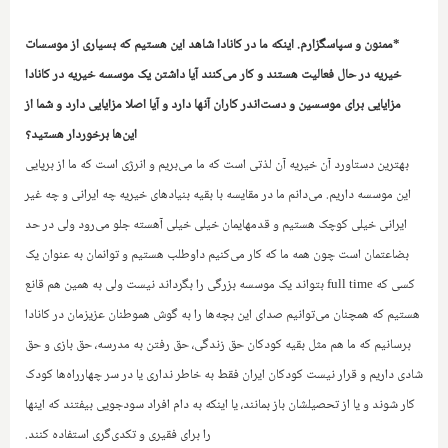
*ممنون و سپاسگزارم. اینکه ما در کانادا شاهد این هستیم که بسیاری از موسسات
خیریه در حال فعالیت هستند و کار می‌کنند آیا داشتن یک موسسه خیریه در کانادا
مزایایی برای موسسین و دست‌اندر کاران آنها دارد ‌و آیا اصلا مزایایی دارد و شما از
این‌ها برخوردار هستید؟
بهترین دستاورد آن خیریه آن لذتی است که ما می‌بریم و انرژی است که ما از برپایی
این موسسه داریم. می‌دانم ما در مقایسه با ‌بقیه بنیادهای خیریه چه ایرانی و چه غیر
ایرانی خیلی کوچک هستیم و قدمهایمان خیلی خیلی آهسته جلو می‌رود ولی در حد
بضاعتمان است چون همه ما که کار می‌کنیم داوطلب هستیم و توانمان به عنوان یک
کسی که
full time
بتواند یک موسسه بزرگی را بگرداند نیست ولی به همین هم قانع
هستیم که همچنان می‌توانیم صدای این بچه‌ها را به گوش هموطنان عزیزمان در کانادا
برسانیم که ما هم مثل بقیه کودکان حق زندگی، حق رفتن به مدرسه، حق بازی و حق
شادی داریم و قرار نیست کودکان ایران فقط به خاطر نداری یا در سر چهارراه‌ها کودک
کار شوند و یا از تحصیلشان باز بمانند، یا اینکه به دام افراد سودجویی بیفتند که اینها
را برای فقیری و تکدی‌گری استفاده کنند.‌