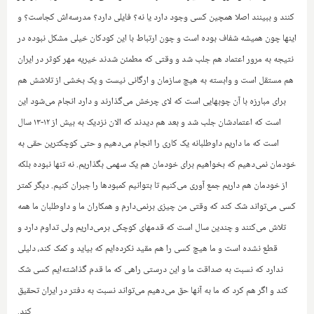
کنند و ببینند اصلا همچین کسی وجود دارد یا نه؟ فایلی دارد؟ مدرسه‌اش کجاست؟ و
اینها چون همیشه شفاف بوده است و چون ارتباط با این کودکان خیلی مشکل نبوده در
نتیجه به مرور اعتماد هم جلب شد و وقتی که مطمئن شدند خیریه مهر کوثر در ایران
هم مستقل است‌ و وابسته به هیچ سازمان و ارگانی نیست و یک بخشی از تلاشش هم
برای مبارزه با آن چوبهایی است که لای چرخش می‌گذارند و دارد انجام می‌شود این
است که اعتمادشان جلب شد و بعد هم ‌‌دیدند که الان نزدیک به بیش از ۱۲-۱۳ سال
است که ما‌ داریم داوطلبانه یک کاری را انجام می‌دهیم و حتی کوچکترین حقی به
خودمان نمی‌دهیم که بخواهیم برای خودمان هم یک سهمی بگذاریم. نه تنها نبوده بلکه
از خودمان هم داریم جمع آوری می‌کنیم تا بتوانیم کمبودها را جبران کنیم. دیگر کمتر
کسی می‌تواند شک کند که وقتی من چیزی برنمی‌دارم و همکاران ما و ‌داوطلبان ما همه
تلاش می‌کنند و چندین سال است که قدمهای کوچکی برمی‌داریم ولی تداوم دارد و
قطع نشده است و ما هیچ کسی را هم مقید نکرده‌ایم که بیاید و کمک کند، دلیلی
ندارد که نسبت به صداقت ما و این درستی راهی که ما قدم گذاشته‌ایم کسی شک
کند و اگر هم کرد که ما به آنها حق می‌دهیم می‌تواند نسبت به دفتر در ا‌یران تحقیق
کند.‌