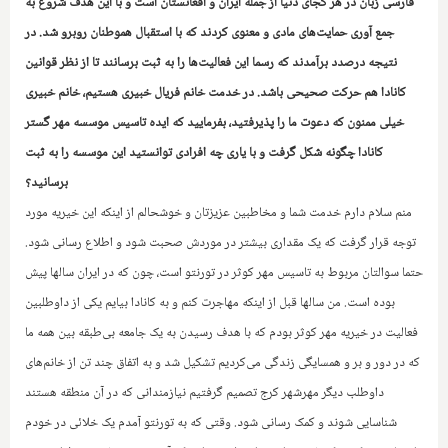
فارسی زبان در هر کجای دنیا از جمله ایران و افغانستان است و با این هدف شروع به
جمع آوری حمایت‌های مادی‌ و معنوی کردند که با استقبال هموطنان روبرو شد. در
نتیجه درصدد برآمدند که رسما این فعالیت‌ها را به ثبت برسانند تا از نظر قوانین
کانادا هم حرکت صحیحی باشد. در خدمت خانم فریال خبیری هستیم، خانم خبیری
خیلی ممنون که دعوت ما را پذیرفتید، بفرمایید که ایده تاسیس موسسه مهر گستر
کانادا چگونه شکل گرفت و با یاری چه افرادی توانستید این موسسه را به ثبت
برسانید؟
منم سلام دارم خدمت شما و مخاطبین عزیزتان و خوشحالم از اینکه این خیریه مورد
توجه قرار گرفت که یک مقداری بیشتر در موردش صحبت شود و اطلاع رسانی شود.
حتما سوالتان مربوط به تاسیس مهر کوثر در تورنتو است، چون که در ایران سالها پیش
بوده است. من سالها قبل از اینکه مهاجرت کنم و به کانادا بیایم یکی از داوطلبین
فعالیت در خیریه مهر کوثر بودم که با هدف رسیدن به یک جامعه بی‌طبقه بین همه ما
که در دور و بر و همسایگی زندگی می‌کردیم تشکیل شد و به اتفاق چند تن از خانم‌های
داوطلب دیگر مهرشهر کرج تصمیم گرفتیم نیازمندانی‌ که در آن منطقه هستند
شناسایی شوند و کمک رسانی شود. وقتی که به تورنتو آمدم یک خلائی در خودم