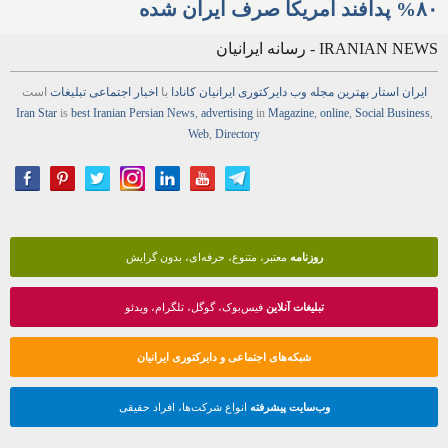
۸۰% پدافند آمریکا صرف ایران شده
IRANIAN NEWS - رسانه ایرانیان
ایران استار
بهترین
مجله
وب
دایرکتوری
ایرانیان کانادا
با
اخبار
اجتماعی
تبلیغات
است
Iran Star
is
best Iranian Persian
News
,
advertising
in
Magazine
,
online
,
Social Business
,
Web
,
Directory
روزنامه
معتبر، متنوع، حرفه‌ای، بدون گرایش
تبلیغات آنلاین
فیس‌بوک، گوگل، تلگرام، ویدئو
شبکه‌های اجتماعی و دایرکتوری ایرانیان
وب‌سایت پیشرفته
انواع شرکت‌ها، افراد حقیقی