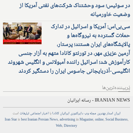
در سوئیس؛ سود وحشتناک شرکت‌های نفتی آمریکا از
وضعیت خاورمیانه
سی‌بی‌اس: آمریکا و اسرائیل در تدارک
حملات گسترده به نیروگاه‌ها و
پالایشگاه‌های ایران هستند؛ پرستار،
آرمین عزیزی مهر، در تورنتو کانادا متهم به آزار جنسی
کارآموزش شد؛ اسرائیل راننده آمبولانس و انگلیس شهروند
انگلیسی-آذربایجانی جاسوس ایران را دستگیر کردند
پُربیننده‌ترین‌ها
IRANIAN NEWS - رسانه ایرانیان
ایران استار
بهترین
مجله
وب
دایرکتوری
ایرانیان کانادا
با
اخبار
اجتماعی
تبلیغات
است
Iran Star
is
best Iranian Persian
News
,
advertising
in
Magazine
,
online
,
Social Business
,
Web
,
Directory