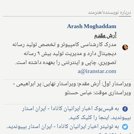
درباره نویسنده/هنرمند
Arash Moghaddam
آرش مقدم
مدرک کارشناسی کامپیوتر و تخصص تولید رسانه
دیجیتال دارد و مدیریت تولید بیش ۹ رسانه
تصویری، چاپی و اینترنتی را بعهده داشته است.
a@iranstar.com
ویراستار اول: آرش مقدم؛ ویراستار نهایی: پر ابراهیمی -
ویراستاری موقت: عباس حسنلو
به فیس‌بوک اخبار ایرانیان کانادا - ایران استار
بپیوندید، اینجا را کلیک کنید.
به توئیتر اخبار ایرانیان کانادا - ایران استار بپیوندید،