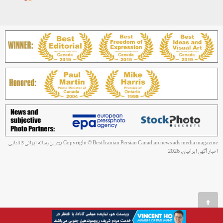
Copyright © Best Iranian Persian Canadian news ads media magazine بهترین رسانه ایرانی کانادایی
اخبار آگهی ایرانیان, 2026