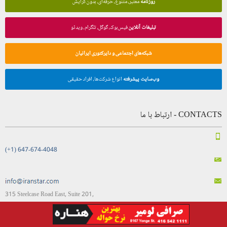
روزنامه
معتبر، متنوع، حرفه‌ای، بدون گرایش
تبلیغات آنلاین
فیس‌بوک، گوگل، تلگرام، ویدئو
شبکه‌های اجتماعی و دایرکتوری ایرانیان
وب‌سایت پیشرفته
انواع شرکت‌ها، افراد حقیقی
CONTACTS - ارتباط با ما
(+1) 647-674-4048
315 Steelcase Road East, Suite 201,
Markham, Ontario, L3R 2R5
Canada