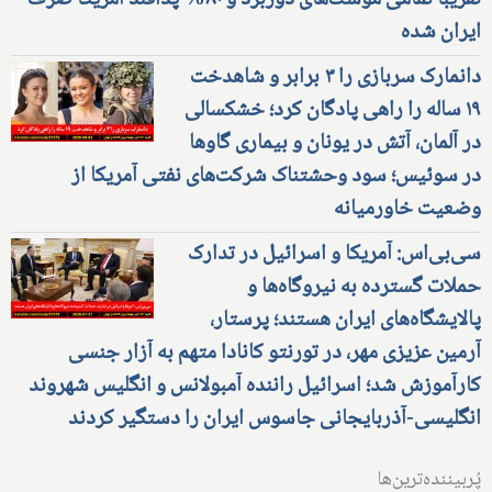
تقریبا تمامی موشک‌های دوربرد و ۸۰% پدافند آمریکا صرف
ایران شده
دانمارک سربازی را ۳ برابر و شاهدخت
۱۹ ساله را راهی پادگان کرد؛ خشکسالی
در آلمان، آتش در یونان و بیماری گاوها
در سوئیس؛ سود وحشتناک شرکت‌های نفتی آمریکا از
وضعیت خاورمیانه
سی‌بی‌اس: آمریکا و اسرائیل در تدارک
حملات گسترده به نیروگاه‌ها و
پالایشگاه‌های ایران هستند؛ پرستار،
آرمین عزیزی مهر، در تورنتو کانادا متهم به آزار جنسی
کارآموزش شد؛ اسرائیل راننده آمبولانس و انگلیس شهروند
انگلیسی-آذربایجانی جاسوس ایران را دستگیر کردند
پُربیننده‌ترین‌ها