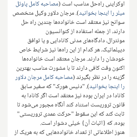
اوکراینی راه‌حل مناسب است (
مصاحبه کامل پاوئل
میلر را اینجا بخوانید
). مرجان دلاور وکیل متخصص
سوانح نیز معتقد است خانواده‌ها چندین راه حل
دارند، از جمله استفاده از کنوانسیون
مونترال، دادگاه‌های مدنی کانادایی و یا توافق
دیپلماتیک، هر کدام از این راه‌ها نیز شرایط خاص
خودشان را دارند. مرجان معتقد است خانواده‌ها
اکنون وقت کافی دارند تا با مشورت مناسب بهترین
گزینه را در نظر بگیرند (
مصاحبه کامل مرجان دلاور
را اینجا بخوانید
). "دنیس هورک" که سفیر سابق
کانادا در ایران بوده نیز معتقد است اگر کانادا به
قانون تروریست استناد کند آنگاه مجبور می‌شود تا
ثابت کند که این سقوط "حرکت عمدی تروریستی"
بوده، که {اثبات آن} خیلی دشوار است.
هنوز اطلاعاتی از تعداد خانواده‌هایی که به هریک از