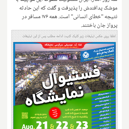
موشک پدافندش را پذیرفت و گفت که این حادثه
نتیجه "خطای انسانی" است. همه ۱۷۶ مسافر در
پرواز جان باختند
.
لطفا روی عکس تبلیغات زیر کلیک کنید؛ ادامه مطلب پس از این تبلیغات