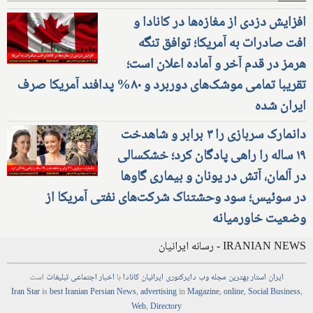
افزایش دزدی از مغازه‌ها در کانادا و
افت صادرات به آمریکا؛ توافق تنگه
هرمز در قدم آخر و آماده اعلان است؛
تقریبا تمامی موشک‌های دوربرد و ۸۰% پدافند آمریکا صرف
ایران شده
دانمارک سربازی را ۳ برابر و شاهدخت
۱۹ ساله را راهی پادگان کرد؛ خشکسالی
در آلمان، آتش در یونان و بیماری گاوها
در سوئیس؛ سود وحشتناک شرکت‌های نفتی آمریکا از
وضعیت خاورمیانه
IRANIAN NEWS - رسانه ایرانیان
ایران استار
بهترین
مجله
وب
دایرکتوری
ایرانیان کانادا
با
اخبار
اجتماعی
تبلیغات
است
Iran Star
is
best Iranian Persian
News
,
advertising
in
Magazine
,
online
,
Social Business
,
Web
,
Directory