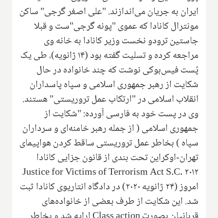
ایران به جریان می‌اندازند. "علی اصغر گرجی" ساکن
مونترال کانادا که عموی "پونه گرجی"ست و قبلا
جاستین ترودو نخست وزیر کانادا به خانه وی
مراجعه کرده و تسلیت گفته بود (۱۴ ژانویه)، طی یک
پُست فیس‌بوکی نوشت که چند خانواده در حال
شکایت از رهبر جمهوری اسلامی و سپاه پاسداران
انقلاب اسلامی در "ارتکاب عمل تروریستی" هستند
.
وی در پست خود به فارسی آورده: "شکایت از
جمهوری اسلامی ( از جمله رهبر خامنه‌ای و سرداران
سپاه ) بخاطر عمل تروریستی ساقط کردن هواپیمای
تهران-اوکراین تحت بندی از قانون جزایی کانادا
Justice for Victims of Terrorism Act S.C. ۲۰۱۲
امروز (۲۴ ژانویه ۲۰۲۰) در دادگاه انتاریوی کانادا ثبت
شد. این شکایت از طرف بعضی از خانواده‌های
قربانیان بصورت
Class action
ارایه شد و بخاطر