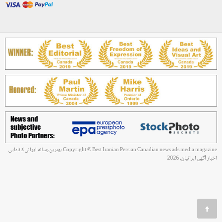
Copyright © Best Iranian Persian Canadian news ads media magazine بهترین رسانه ایرانی کانادایی
اخبار آگهی ایرانیان, 2026