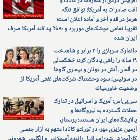
افزایش دزدی از مغازه‌ها در کانادا و
افت صادرات به آمریکا؛ توافق تنگه
هرمز در قدم آخر و آماده اعلان است؛
تقریبا تمامی موشک‌های دوربرد و ۸۰% پدافند آمریکا صرف
ایران شده
دانمارک سربازی را ۳ برابر و شاهدخت
۱۹ ساله را راهی پادگان کرد؛ خشکسالی
در آلمان، آتش در یونان و بیماری گاوها
در سوئیس؛ سود وحشتناک شرکت‌های نفتی آمریکا از
وضعیت خاورمیانه
سی‌بی‌اس: آمریکا و اسرائیل در تدارک
حملات گسترده به نیروگاه‌ها و
پالایشگاه‌های ایران هستند؛ پرستار،
آرمین عزیزی مهر، در تورنتو کانادا متهم به آزار جنسی
کارآموزش شد؛ اسرائیل راننده آمبولانس و انگلیس شهروند