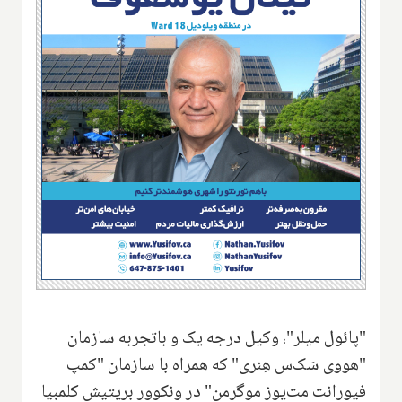
"پائول میلر"، وکیل درجه یک و باتجربه سازمان
"هووی سَک‌س هِنری" که همراه با سازمان "کمپ
فیورانت مت‌یوز موگرمن" در ونکوور بریتیش کلمبیا