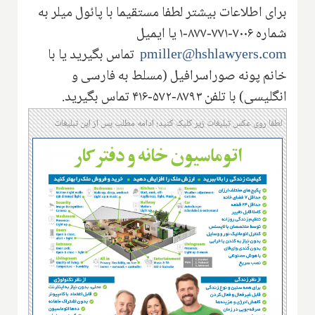
برای اطلاعات بیشتر لطفا مستقیما با پائول میلر به
شماره
۱-۸۷۷-۷۷۱-۷۰۰۶
یا ایمیل
pmiller@hshlawyers.com
تماس بگیرید یا با
خانم پونه صوراسرافیل (مسلط به فارسی و
انگلیسی) با تلفن
۴۱۶-۵۷۲-۸۷۹۳
تماس بگیرید.
لطفا روی عکس تبلیغات زیر کلیک کنید؛ ادامه مطلب پس از این تبلیغات