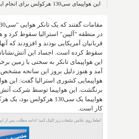
این هواپیمای سی‌130 هرکولس برای انجام این نوع ماموریت‌ها بسیار مناسب است
در منطقه "آلپین" استرالیا سقوط کرد و
قربانیان آمریكایی بودند‌ و افزودند كه آنه
سقوط كرده است. اجساد این آتش‌نشانان
این هواپیمای تانکر به سختی با زمین برخ
آمد و هنوز دلیل بروز این سانحه مشخص 
هواپیمایی کشوری استرالیا گفت: این هوا
برنگشت. این هواپیما توسط شرکت آتش نش
هواپیما یک سی‌130 هرکولس
کار است
.
لطفا روی عکس تبلیغات زیر کلیک کنید؛ ادامه مطلب پس از این