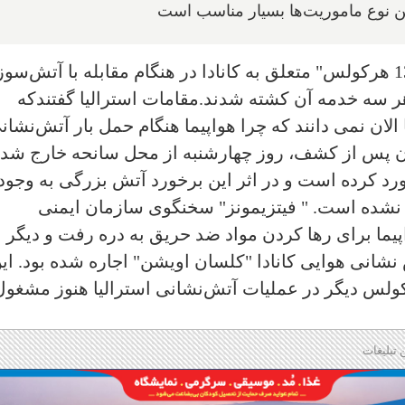
مقامات گفتند که یک تانکر هوایی "سی‌130 هرکولس" متعلق به کانادا در هنگام مقابله با آتش‌
 هر سه خدمه آن کشته شدند
.
مقامات استرالیا گفتند‌كه
ا الان نمی دانند كه چرا هواپیما هنگام حمل بار آتش‌نشان
 پس از کشف، روز چهارشنبه از محل سانحه خارج شد.
ورد کرده است و در اثر این برخورد آتش بزرگی به وجود
نشده است. " فیتزیمونز‌" سخنگوی سازمان ایمنی
پیما برای رها کردن مواد ضد حریق به دره رفت و دیگر
انی هوایی کانادا "کلسان اویشن" اجاره شده بود. ای
 بود، یک هرکولس دیگر در عملیات آتش‌نشانی استرالیا هنوز مشغول
 تبلیغات