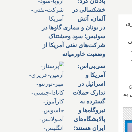
پادگان کرد؛
خشکسالی در
آلمان، آتش
سوزی
در یونان و بیماری گاوها در
سوئیس؛ سود وحشتناک
ی
شرکت‌های نفتی آمریکا از
وضعیت خاورمیانه
سی‌بی‌اس:
آمریکا و
اسرائیل در
ن
تدارک حملات
 به
گسترده به
نیروگاه‌ها و
پالایشگاه‌های
ایران هستند؛