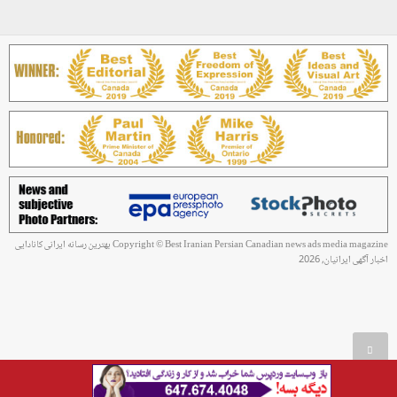
Copyright © Best Iranian Persian Canadian news ads media magazine بهترین رسانه ایرانی کانادایی
اخبار آگهی ایرانیان, 2026