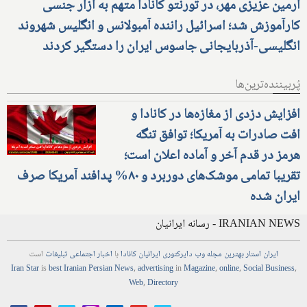
آرمین عزیزی مهر، در تورنتو کانادا متهم به آزار جنسی
کارآموزش شد؛ اسرائیل راننده آمبولانس و انگلیس شهروند
انگلیسی-آذربایجانی جاسوس ایران را دستگیر کردند
پُربیننده‌ترین‌ها
افزایش دزدی از مغازه‌ها در کانادا و
افت صادرات به آمریکا؛ توافق تنگه
هرمز در قدم آخر و آماده اعلان است؛
تقریبا تمامی موشک‌های دوربرد و ۸۰% پدافند آمریکا صرف
ایران شده
IRANIAN NEWS - رسانه ایرانیان
ایران استار
بهترین
مجله
وب
دایرکتوری
ایرانیان کانادا
با
اخبار
اجتماعی
تبلیغات
است
Iran Star
is
best Iranian Persian
News
,
advertising
in
Magazine
,
online
,
Social Business
,
Web
,
Directory