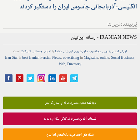
انگلیسی-آذربایجانی جاسوس ایران را دستگیر کردند
پُربیننده‌ترین‌ها
IRANIAN NEWS - رسانه ایرانیان
ایران استار
بهترین
مجله
وب
دایرکتوری
ایرانیان کانادا
با
اخبار
اجتماعی
تبلیغات
است
Iran Star
is
best Iranian Persian
News
,
advertising
in
Magazine
,
online
,
Social Business
,
Web
,
Directory
روزنامه
معتبر، متنوع، حرفه‌ای، بدون گرایش
تبلیغات آنلاین
فیس‌بوک، گوگل، تلگرام، ویدئو
شبکه‌های اجتماعی و دایرکتوری ایرانیان