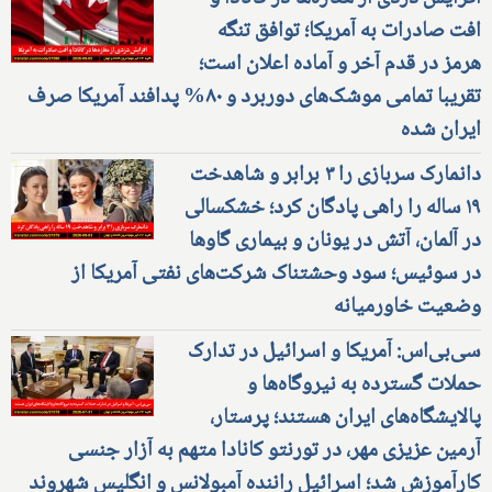
افت صادرات به آمریکا؛ توافق تنگه
هرمز در قدم آخر و آماده اعلان است؛
تقریبا تمامی موشک‌های دوربرد و ۸۰% پدافند آمریکا صرف
ایران شده
دانمارک سربازی را ۳ برابر و شاهدخت
۱۹ ساله را راهی پادگان کرد؛ خشکسالی
در آلمان، آتش در یونان و بیماری گاوها
در سوئیس؛ سود وحشتناک شرکت‌های نفتی آمریکا از
وضعیت خاورمیانه
سی‌بی‌اس: آمریکا و اسرائیل در تدارک
حملات گسترده به نیروگاه‌ها و
پالایشگاه‌های ایران هستند؛ پرستار،
آرمین عزیزی مهر، در تورنتو کانادا متهم به آزار جنسی
کارآموزش شد؛ اسرائیل راننده آمبولانس و انگلیس شهروند