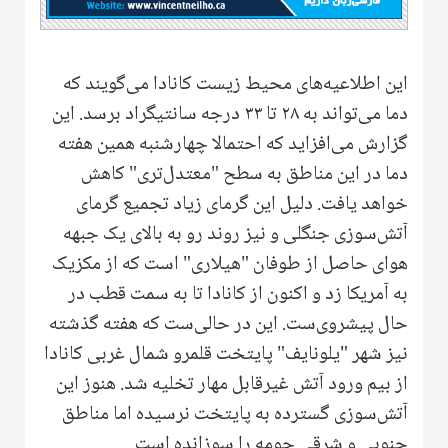
این اطلاعیه‌های محیط زیست کانادا می‌گویند که
دما می‌تواند به ۲۸ تا ۳۳ درجه سانتیگراد برسد. این
گزارش می‌افزاید که احتمالا چهارشنبه همین هفته
دما در این مناطق به سطح "معتدل‌تری" کاهش
خواهد یافت. دلیل این گرمای زیاد تجمیع گرمای
آتش‌سوزی جنگلی و نیز روند رو به بالای یک جبهه
هوای حاصل از طوفان "هیلاری" است که از مکزیک
به آمریکا زد و اکنون از کانادا تا به سمت قطب در
حال پیشروی‌ست. این در حالی‌ست که هفته گذشته
نیز شهر "یلونایف" پایتخت قلمرو شمال غربی کانادا
از بیم ورود آتش غیرقابل مهار تخلیه شد. هنوز این
آتش‌سوزی گسترده به پایتخت نرسیده اما مناطق
جنوبی و شرقی حومه را سوزانده است.