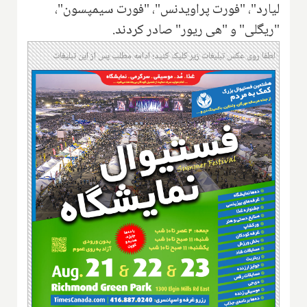
لیارد"، "فورت پراویدنس"، "فورت سیمپسون"،
"ریگلی" و "هی ریور" صادر کردند.
لطفا روی عکس تبلیغات زیر کلیک کنید؛ ادامه مطلب پس از این تبلیغات