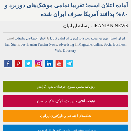
آماده اعلان است؛ تقریبا تمامی موشک‌های دوربرد و
۸۰% پدافند آمریکا صرف ایران شده
IRANIAN NEWS - رسانه ایرانیان
ایران استار
بهترین
مجله
وب
دایرکتوری
ایرانیان کانادا
با
اخبار
اجتماعی
تبلیغات
است
Iran Star
is
best Iranian Persian
News
,
advertising
in
Magazine
,
online
,
Social Business
,
Web
,
Directory
روزنامه
معتبر، متنوع، حرفه‌ای، بدون گرایش
تبلیغات آنلاین
فیس‌بوک، گوگل، تلگرام، ویدئو
شبکه‌های اجتماعی و دایرکتوری ایرانیان
وب‌سایت پیشرفته
انواع شرکت‌ها، افراد حقیقی