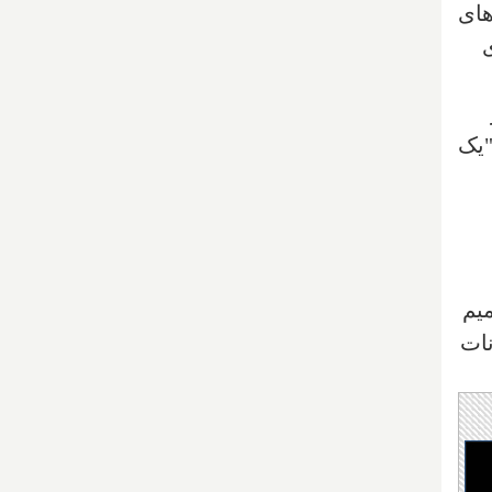
های
"یک
صمیم
نات