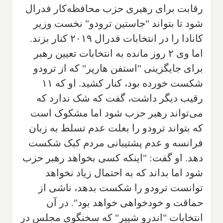
رقابت برای رهبری حزب محافظه‌کار فدرال
شود تا بتواند "جاستین ترودو" نخست وزیر
کانادا را در انتخابات فدرال ۲۰۱۹ کنار بزند.
اما وی ۲ روز مانده به انتخابات تعیین رهبر
برای جایگزینی "استفن هارپر" که از ترودو
شکست خورده بود، کنار کشید. او که ۱۱
رقیب دیگر داشت، گفت که شک ندارد که
می‌تواند رهبر حزب شود اما مشکوک است
که بتواند ترودو را بعلت عدم تسلط به زبان
فرانسه و عدم پشتیبانی مردم کبک شکست
دهد. او گفت: "اینکه کسی بخواهد رهبر حزب
شود اما بداند که به احتمال زیاد نخواهد
توانست ترودو را شکست بدهد، ناشی از
حماقت و خودخواهی خواهد بود". در آن
انتخابات "اندرو شییر" که سخنگوی مجلس در