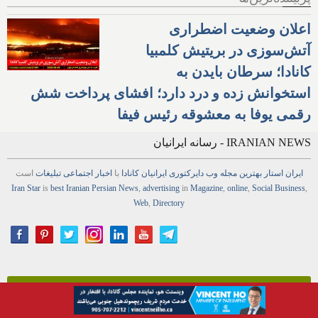
اعلان وضعیت اضطراری
آتش‌سوزی در بریتیش کلمبیا
کانادا؛ سرطان بایدن به
استخوانش زده و درد دارد؛ افشای پرداخت شش
رقمی یوفا به معشوقه رئیس فیفا
IRANIAN NEWS - رسانه ایرانیان
ایران استار
بهترین
مجله
وب
دایرکتوری
ایرانیان کانادا
با
اخبار
اجتماعی
تبلیغات
است
Iran Star
is
best Iranian Persian
News
,
advertising
in
Magazine
,
online
,
Social Business
,
Web
,
Directory
روزنامه
معتبر، متنوع، حرفه‌ای، بدون گرایش