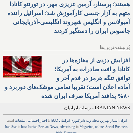
هستند؛ پرستار، آرمین عزیزی مهر، در تورنتو کانادا
متهم به آزار جنسی کارآموزش شد؛ اسرائیل راننده
آمبولانس و انگلیس شهروند انگلیسی-آذربایجانی
جاسوس ایران را دستگیر کردند
پُربیننده‌ترین‌ها
افزایش دزدی از مغازه‌ها در
کانادا و افت صادرات به آمریکا؛
توافق تنگه هرمز در قدم آخر و
آماده اعلان است؛ تقریبا تمامی موشک‌های دوربرد و
۸۰% پدافند آمریکا صرف ایران شده
IRANIAN NEWS - رسانه ایرانیان
ایران استار
بهترین
مجله
وب
دایرکتوری
ایرانیان کانادا
با
اخبار
اجتماعی
تبلیغات
است
Iran Star
is
best Iranian Persian
News
,
advertising
in
Magazine
,
online
,
Social Business
,
Web
,
Directory