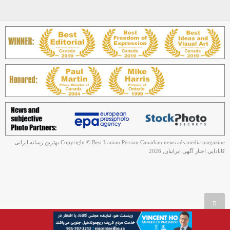
Copyright © Best Iranian Persian Canadian news ads media magazine بهترین رسانه ایرانی
کانادایی اخبار آگهی ایرانیان, 2026