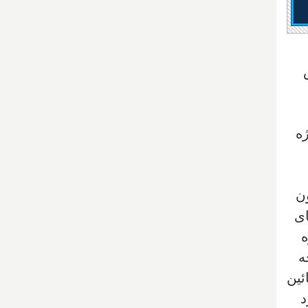
ه
ون
های
وژه
حه
ائین
ار برآورد