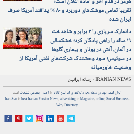
هرمز در قدم آخر و آماده اعلان است؛
تقریبا تمامی موشک‌های دوربرد و ۸۰% پدافند آمریکا صرف
ایران شده
دانمارک سربازی را ۳ برابر و شاهدخت
۱۹ ساله را راهی پادگان کرد؛ خشکسالی
در آلمان، آتش در یونان و بیماری گاوها
در سوئیس؛ سود وحشتناک شرکت‌های نفتی آمریکا از
وضعیت خاورمیانه
IRANIAN NEWS - رسانه ایرانیان
ایران استار
بهترین
مجله
وب
دایرکتوری
ایرانیان کانادا
با
اخبار
اجتماعی
تبلیغات
است
Iran Star
is
best Iranian Persian
News
,
advertising
in
Magazine
,
online
,
Social Business
,
Web
,
Directory