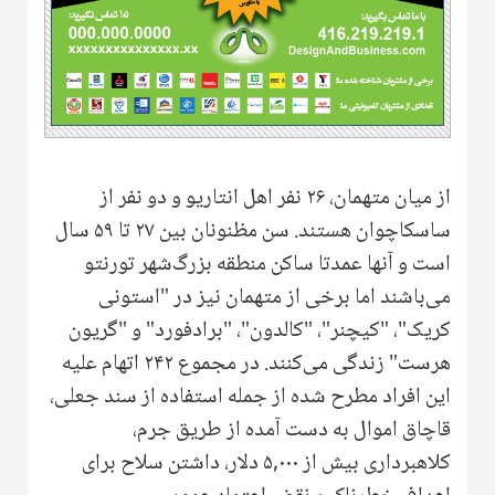
از میان متهمان، ۲۶ نفر اهل انتاریو و دو نفر از
ساسکاچوان هستند. سن مظنونان بین ۲۷ تا ۵۹ سال
است و آنها عمدتا ساکن منطقه بزرگ‌شهر تورنتو
می‌باشند اما برخی از متهمان نیز در "استونی
کریک"، "کیچنر"، "کالدون"، "برادفورد" و "گریون
هرست" زندگی می‌کنند. در مجموع ۲۴۲ اتهام علیه
این افراد مطرح شده از جمله استفاده از سند جعلی،
قاچاق اموال به دست آمده از طریق جرم،
کلاهبرداری بیش از ۵,۰۰۰ دلار، داشتن سلاح برای