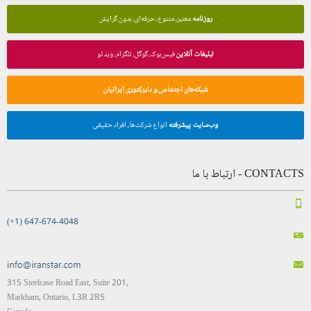
روزنامه
معتبر، متنوع، حرفه‌ای، بدون گرایش
تبلیغات آنلاین
فیس‌بوک، گوگل، تلگرام، ویدئو
شبکه‌های اجتماعی و دایرکتوری ایرانیان
وب‌سایت پیشرفته
انواع شرکت‌ها، افراد حقیقی
CONTACTS - ارتباط با ما
(+1) 647-674-4048
315 Steelcase Road East, Suite 201,
Markham, Ontario, L3R 2R5