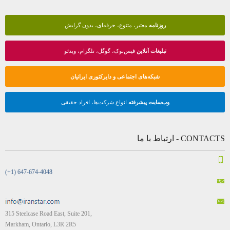
روزنامه
معتبر، متنوع، حرفه‌ای، بدون گرایش
تبلیغات آنلاین
فیس‌بوک، گوگل، تلگرام، ویدئو
شبکه‌های اجتماعی و دایرکتوری ایرانیان
وب‌سایت پیشرفته
انواع شرکت‌ها، افراد حقیقی
CONTACTS - ارتباط با ما
(+1) 647-674-4048
315 Steelcase Road East, Suite 201,
Markham, Ontario, L3R 2R5