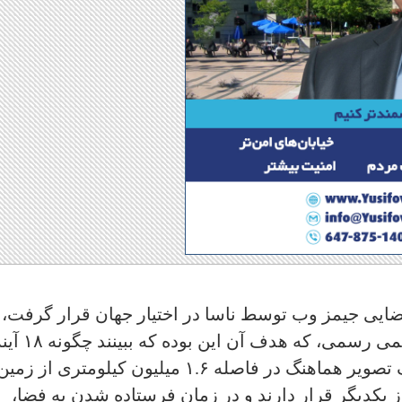
یی جیمز وب توسط ناسا در اختیار جهان قرار گرفت، 
"عکس آزمایشی" است، و نه یک رصد علمی رسمی، که هدف آن این بوده که ب
شش ضلعی این تلسکوپ برای گرفتن یک تصویر هماهنگ در فاصله ۱.۶ میلیون کیلومتری از 
از یکدیگر قرار دارند و در زمان فرستاده شدن به فضا،