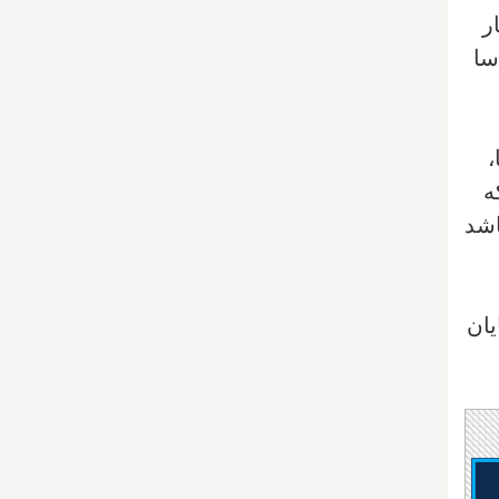
ر
سا
،
ه
باشد
یان