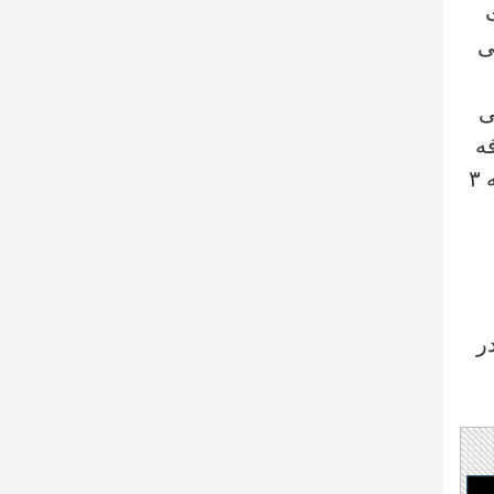
۲ بار نجات
ی
ی
در وقت اضافه
شکست دهد؛ بعلاوه در ماه فوریه در پکن و در فینال هاکی زنان المپیک هم آمریکا را با همین نتیجه ۳
در