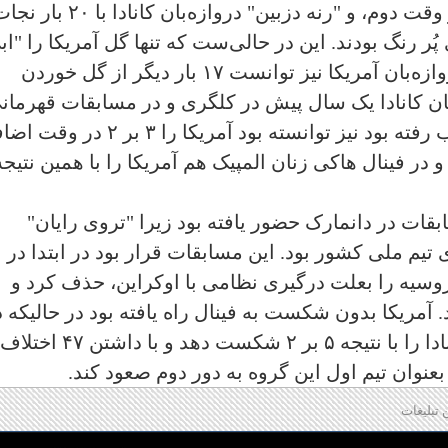
"بریان جنر" با دو گل خُرد کننده، هر دو در وقت دوم، و "رنه دزبین" دروازه‌بان کانادا با ۰
ُر رنگ بودند. این در حالی‌ست که تنها گل آمریکا را "اب
روکه" به ثمر رساند و "نیکول هنسلی" دروازه‌بان آمریکا نیز توانست ۱۷ بار دیگر از گل خوردن
نان کانادا یک سال پیش در کلگری و در مسابقات قهرمان
جهان که به دلیل کرونا تا ماه آگوست عقب رفته بود نیز توانسته بود آمریکا را ۳ بر ۲ 
ابقات در دانمارک حضور یافته بود زیرا "تروی رایان"
تیم ملی کشور بود. این مسابقات قرار بود در ابتدا در
وسیه را بعلت درگیری نظامی با اوکراین، حذف کرد و
نمارک سپرد. آمریکا بدون شکست به فینال راه یافته بود در حالیکه 
مرحله مقدماتی توانسته بود همین تیم کانادا را با نتیجه ۵ بر ۲ شکست دهد و با داشتن ۴۷ اختلاف
 تبلیغات