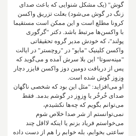
گوش" (یک مشکل شنوایی که باعث صدای
زنگ در گوش می‌شود) بعلت تزریق واکسن
کرونا مطلع است و این ممکن است مستقیما
با واکسن‌ها مرتبط باشد. دکتر "گرگوری
پولند"، که خودش مدیر گروه تحقیقاتی
واکسن کلینیک "مایو" در "روچستر" در ایالت
"مینه‌سوتا" این بلا سرش آمده و می‌گوید که
پس از دریافت دومین دوز واکسن فایزر دچار
وِزوِز گوش شده است.
او می‌افزاید: "مثل این بود که شخصی ناگهان
صدای خُرخُر یا وِزوِز در گوشم بدمد. فقط
می‌توانم بگویم که چه‌ها نکشیدم،
نمی‌توانستم از شر صدا خلاص شوم
می‌خواستم فریاد بزنم یا اینکه لااقل چند
ساعتی بخوابم، بله خوابم را هم از دست داده