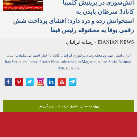
آتش‌سوزی در بریتیش کلمبیا
کانادا؛ سرطان بایدن به
استخوانش زده و درد دارد؛ افشای پرداخت شش
رقمی یوفا به معشوقه رئیس فیفا
IRANIAN NEWS - رسانه ایرانیان
ایران استار
بهترین
مجله
وب
دایرکتوری
ایرانیان کانادا
با
اخبار
اجتماعی
تبلیغات
است
Iran Star
is
best Iranian Persian
News
,
advertising
in
Magazine
,
online
,
Social Business
,
Web
,
Directory
روزنامه
معتبر، متنوع، حرفه‌ای، بدون گرایش
تبلیغات آنلاین
فیس‌بوک، گوگل، تلگرام، ویدئو
شبکه‌های اجتماعی و دایرکتوری ایرانیان