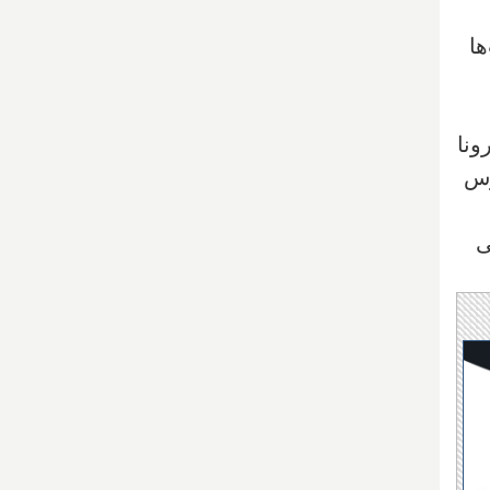
ها
ونا
روس
ی