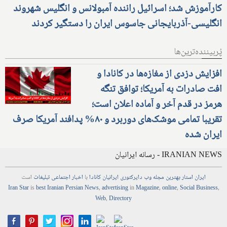
کارآموزش شد؛ اسرائیل راننده آمبولانس و انگلیس شهروند
انگلیسی-آذربایجانی جاسوس ایران را دستگیر کردند
پُربیننده‌ترین‌ها
افزایش دزدی از مغازه‌ها در کانادا و
افت صادرات به آمریکا؛ توافق تنگه
هرمز در قدم آخر و آماده اعلان است؛
تقریبا تمامی موشک‌های دوربرد و ۸۰% پدافند آمریکا صرف
ایران شده
IRANIAN NEWS - رسانه ایرانیان
ایران استار
بهترین
مجله
وب
دایرکتوری
ایرانیان کانادا
با
اخبار
اجتماعی
تبلیغات
است
Iran Star
is
best Iranian Persian
News
,
advertising
in
Magazine
,
online
,
Social Business
,
Web
,
Directory