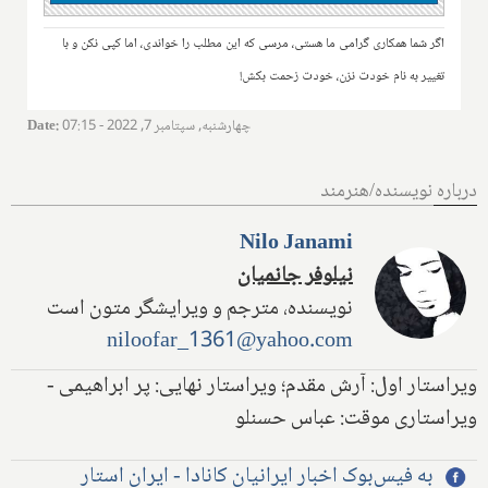
اگر شما همکاری گرامی ما هستی، مرسی که این مطلب را خواندی، اما کپی نکن و با
تغییر به نام خودت نزن، خودت زحمت بکش!
چهارشنبه, سپتامبر 7, 2022 - 07:15
:
Date
درباره نویسنده/هنرمند
Nilo Janami
نیلوفر جانمیان
نویسنده، مترجم و ویرایشگر متون است
niloofar_1361@yahoo.com
ویراستار اول: آرش مقدم؛ ویراستار نهایی: پر ابراهیمی -
ویراستاری موقت: عباس حسنلو
به فیس‌بوک اخبار ایرانیان کانادا - ایران استار