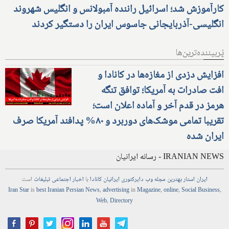
کارآموزش شد؛ اسرائیل راننده آمبولانس و انگلیس شهروند
انگلیسی-آذربایجانی جاسوس ایران را دستگیر کردند
پُربیننده‌ترین‌ها
افزایش دزدی از مغازه‌ها در کانادا و
افت صادرات به آمریکا؛ توافق تنگه
هرمز در قدم آخر و آماده اعلان است؛
تقریبا تمامی موشک‌های دوربرد و ۸۰% پدافند آمریکا صرف
ایران شده
IRANIAN NEWS - رسانه ایرانیان
ایران استار
بهترین
مجله
وب
دایرکتوری
ایرانیان کانادا
با
اخبار
اجتماعی
تبلیغات
است
Iran Star
is
best Iranian Persian
News
,
advertising
in
Magazine
,
online
,
Social Business
,
Web
,
Directory