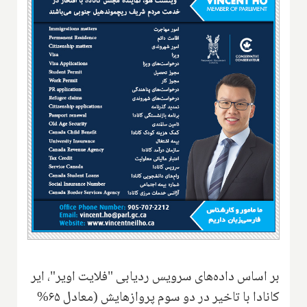
بر اساس داده‌های سرویس ردیابی "فلایت اویر"، ایر
کانادا با تاخیر در دو سوم پروازهایش (معادل ۶۵%