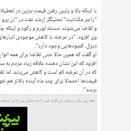
با اینکه بالا و پایین رفتن قیمت بنزین در تعط
"راجر مک‌نایت" تحلیلگر ارشد نفت در "اِن پرو 
و تقاضا می‌شوند. مسئله تورم و رکود و اینکه چ
وی افزود: "در عرضه، با کاهش موجودی انباره
دیزل، کمبودهایی وجود دارد".
او گفت که همین حالا حتی تقاضا برای همه انو
افزود که این نشان دهنده علاقه زیاد مردم به س
که در آن عرضه کم است و کاهش می‌یابد، اما تق
برسد".
لطفا روی عکس تبلیغات زیر کلیک کنید؛ ادامه مطلب پس از این تبلیغات