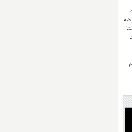
ا
رضه
ت".
ت
م